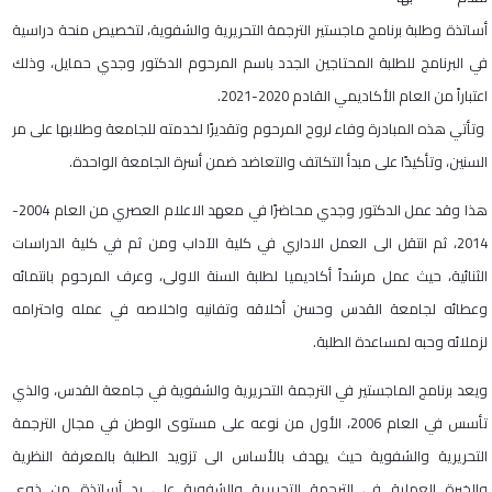
أساتذة وطلبة برنامج ماجستير الترجمة التحريرية والشفوية، لتخصيص منحة دراسية
في البرنامج للطلبة المحتاجين الجدد باسم المرحوم الدكتور وجدي حمايل، وذلك
اعتباراً من العام الأكاديمي القادم 2020-2021.
وتأتي هذه المبادرة وفاء لروح المرحوم وتقديرًا لخدمته للجامعة وطلابها على مر
السنين، وتأكيدًا على مبدأ التكاتف والتعاضد ضمن أسرة الجامعة الواحدة.
هذا وقد عمل الدكتور وجدي محاضرًا في معهد الاعلام العصري من العام 2004-
2014، ثم انتقل الى العمل الاداري في كلية الآداب ومن ثم في كلية الدراسات
الثنائية، حيث عمل مرشداً أكاديميا لطلبة السنة الاولى، وعرف المرحوم بانتمائه
وعطائه لجامعة القدس وحسن أخلاقه وتفانيه واخلاصه في عمله واحترامه
لزملائه وحبه لمساعدة الطلبة.
ويعد برنامج الماجستير في الترجمة التحريرية والشفوية في جامعة القدس، والذي
تأسس في العام 2006، الأول من نوعه على مستوى الوطن في مجال الترجمة
التحريرية والشفوية حيث يهدف بالأساس الى تزويد الطلبة بالمعرفة النظرية
والخبرة العملية في الترجمة التحريرية والشفوية على يد أساتذة من ذوي