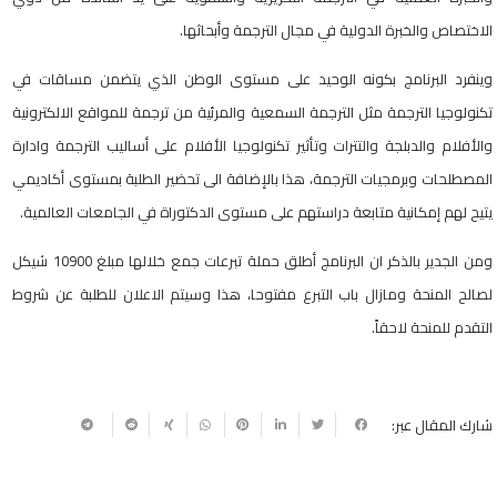
الاختصاص والخبرة الدولية في مجال الترجمة وأبحاثها.
وينفرد البرنامج بكونه الوحيد على مستوى الوطن الذي يتضمن مساقات في
تكنولوجيا الترجمة مثل الترجمة السمعية والمرئية من ترجمة للمواقع الالكترونية
والأفلام والدبلجة والتترات وتأثير تكنولوجيا الأفلام على أساليب الترجمة وادارة
المصطلحات وبرمجيات الترجمة، هذا بالإضافة الى تحضير الطلبة بمستوى أكاديمي
يتيح لهم إمكانية متابعة دراستهم على مستوى الدكتوراة في الجامعات العالمية.
ومن الجدير بالذكر ان البرنامج أطلق حملة تبرعات جمع خلالها مبلغ 10900 شيكل
لصالح المنحة ومازال باب التبرع مفتوحا، هذا وسيتم الاعلان للطلبة عن شروط
التقدم للمنحة لاحقاً.
شارك المقال عبر: