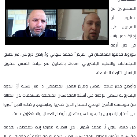
المفصولين عن
عملهم أو
المجبرين على
إجازة بدون راتب
في ظل أزمة
كورونا، قدمها المحاميان في المركز أ. محمد شهابي وأ. راضي درويش، عبر تطبيق
الاجتماعات والتعليم الإلكتروني Zoom، بالتعاون مع عيادة القدس لحقوق
الإنسان التابعة للجامعة.
وأوضح مدير عيادة القدس ومركز العمل المجتمعي د. منير نسيبة أنّ الندوة
الإلكترونية تسعى للإجابة على أسئلة المقدسيين المتعلقة بمستحقات بدل البطالة
من مؤسسة التأمين الوطني للعمال الذين خسروا وظيفتهم، وكذلك الذين أجبروا
على أخذ إجازات بدون راتب، وما هو متعلق بأوضاع العمال والمشغّلِين عامة.
من جانبه، تناول أ. محمد شهابي بدل البطالة معرفا إياه كمخصص تقدمه
مؤسسة التأمين الوطني للمقدسيين الذين لديهم إقامة دائمة أو مؤقتة، بما لا