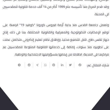
وقد قدم المركز منذ تأسيسه عام 1999 أكثر من 14 ألف خدمة قانونية للمقدسيين
في المدينة.
وتعمل جامعة القدس منذ بداية أزمة فيروس كورونا "كوفيد 19" الراهنة على
توفير الإمكانيات التكنولوجية والمعرفية والقانونية المختلفة، بما في ذلك إنتاج
جهاز تنفس طبي قابل للتصنيع محليا، وإطلاق نظام تعليم إلكتروني متكامل عملت
على تطويره منذ سنوات، إضافة إلى خدماتها القانونية المتنوعة للمقدسيين عبر
مراكزها في المدينة، انطلاقا من إيمانها بمسؤوليتها الاجتماعية والوطنية.
شارك المقال عبر:
ربما يعجبك أيضا