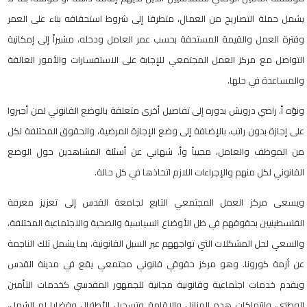
يشمل حملة التصاريح من العمال، متطرقا إلى شروط استحقاقه بناء على العمر
وفترة العمل والقيمة المستحقة بحسب عمر العامل ودخله، مشيراً إلى إمكانية
التواصل مع مركز العمل المجتمعي للإجابة على الاستفسارات والأمور العالقة
والمساعدة في حلها.
ونوّه أ. راضي درويش بدوره إلى تفاصيل أخرى متعلقة بالوضع القانوني لمن أجبروا
على إجازة بدون راتب، بالإضافة إلى وضع الإجازة المرضية، والحقوق المختلفة لكل
من الموظف والعامل، مجيباً وأ. شهابي عن أسئلة المشاهدين حول الوضع
القانوني لكل منهم والإجراءات اللازم اتخاذها في كل حالة.
ويسعى مركز العمل المجتمعي التابع لجامعة القدس إلى تعزيز معرفة
الفلسطينيين بحقوقهم في ظل الأوضاع السياسية والصحية والاجتماعية المختلفة،
والسعي لحل المشكلات التي تواجههم عبر السبل القانونية، بما يشمل تلك الناجمة
عن أزمة كورونا. وهو مركز حقوقي قانوني مجتمعي يقع في مدينة القدس
ويقدم خدمات اجتماعية وقانونية مجانية للجمهور المقدسي كخدمات التأمين
الوطني، وانتهاكات هدم المنازل والإقامة وتسجيل الأطفال وقضايا لم الشمل،