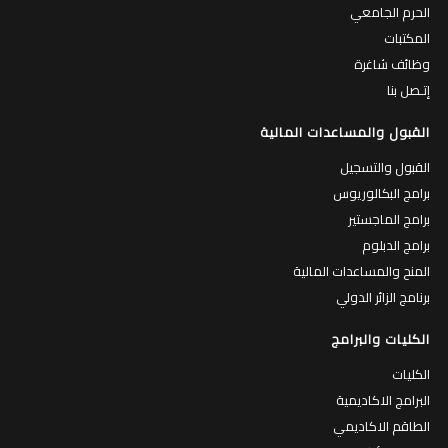
الحرم الجامعي
المكتبات
وظائف شاغرة
إتـصل بنا
القبول والمساعدات المالية
القبول والتسجيل
برامج البكالوريوس
برامج الماجستير
برامج الدبلوم
المنح والمساعدات المالية
برنامج الزائر الدولي
الكليات والبرامج
الكليات
البرامج الاكاديمية
الطاقم الاكاديمي