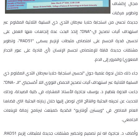
مجال إكتشاف
وتطوير مركبات
جديدة تحسن من استجابة خلايا سرطان الثدي ذي السلبية الثلاثية المقاوم عبر
استهداف آليات تصحيح ال-"DNA". إتخذ البحث عدة إتجاهات منها العمل على
تحسين قدرة الجسم على امتصاص مثبطات لإنزيم يسمى "RAD51"، وتطوير
مشتقات جديدة قابلة للإمتصاص لجسم الإنسان (أي قادرة على عبور الجدار
المعوي) والمرور إلى الدم.
جاء ذلك خلال ندوة علمية حول "تحسين استجابة خلايا سرطان الثدي المقاوم ذي
السلبية الثلاثية عبر استهداف آليات تصحيح الحمض النووي اللا أكسجيني "الـ -DNA".
جاءت الندوة بتنظيم د. يوسف نجاجرة الأستاذ المشارك في كلية الصيدلة، وذلك
للحديث عن تجربته البحثية والنتائج التي توصل إليها خلال زيارته البحثية التي قضاها
العام الماضي في "ويسترن أونتاريو" الكندية كمبتعث لبرنامج زمالة للإبتعاث
الجامعي.
وأضاف د. نجاجرة انه تم تصميم وتحضير مشتقات جديدة لمثبطات إنزيم RAD51.