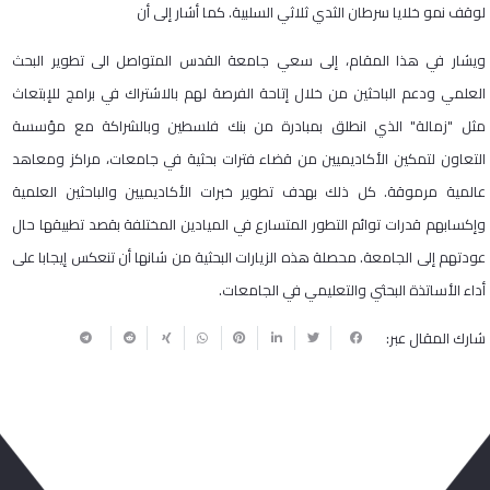
لوقف نمو خلايا سرطان الثدي ثلاثي السلبية. كما أشار إلى أن
ويشار في هذا المقام، إلى سعي جامعة القدس المتواصل الى تطوير البحث
العلمي ودعم الباحثين من خلال إتاحة الفرصة لهم بالاشتراك في برامج للإبتعاث
مثل "زمالة" الذي انطلق بمبادرة من بنك فلسطين وبالشراكة مع مؤسسة
التعاون لتمكين الأكاديميين من قضاء فترات بحثية في جامعات، مراكز ومعاهد
عالمية مرموقة. كل ذلك بهدف تطوير خبرات الأكاديميين والباحثين العلمية
وإكسابهم قدرات توائم التطور المتسارع في الميادين المختلفة بقصد تطبيقها حال
عودتهم إلى الجامعة. محصلة هذه الزيارات البحثية من شانها أن تنعكس إيجابا على
أداء الأساتذة البحثي والتعليمي في الجامعات.
شارك المقال عبر: