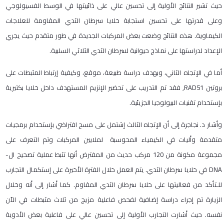
حيث تشير النتائج الأولية إلى تحسين عالي على ذائبيتها في الوسط الفسيولوجي
وعلى قدرتها على تحسين استجابة خلايا سرطان الثدي المقاومة للعلاجات
الكيماوية. هذه النتائج وضعت بعض المركبات الجديدة في طور متقدم حيث يجري
الإعداد لدراستها على نماذج حيوانية لسرطان الثدي الثلاثي السلبية.
أما في الإتجاه الثاني، وبهدف دراسة طبيعة، موقع، وكيفية إرتباط المثبطات على
بروتين RAD51, فقد تم التدريب على تحضير الإنزيم المستهدف داخل خلايا بكتيرية
بإستخدام تقنيات البيولوجيا الجزيئية.
وأشار د. نجاجرة إلى أن الإتجاه الثالث إشتمل على مسح افتراضي بإستخدام برمجيات
متقدمة وأليات في الكيمياء المحوسبة لملايين المركبات وتم التعرف على
مجموعة مكونة من 120 مركب حديث من المفترض أنها تثبط عملية تصحيح ال-
DNA في خلايا سرطان الثدي. يتم العمل خلال الفترة الأخيرة على إستكمال التجارب
للـتأكد من فعاليتها على خلايا سرطان الثدي المقاوم. كما أشار إلى أنه وخلال
الزيارة تم إجراء دراسة إضافية لفحص فاعلية مزيج من ثلاث مثبطات في الاّن
نفسه. حيث أشارت التجارب الأولية إلى تحسين عالي على فاعلية بعض الأدوية