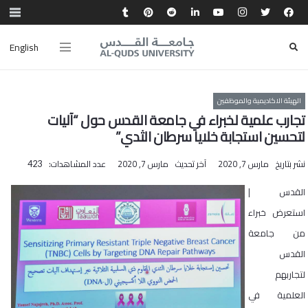
English
الهيئة الاكاديمية والموظفين
تجارب علمية لخبراء في جامعة القدس حول “آليات
لتحسين استجابة خلايا سرطان الثدي”
نشر بتاريخ
مارس 7, 2020
آخر تحديث
مارس 7, 2020
عدد المشاهدات:
423
القدس |
استعرض خبراء
من جامعة
القدس
لتجاربهم
العلمية في