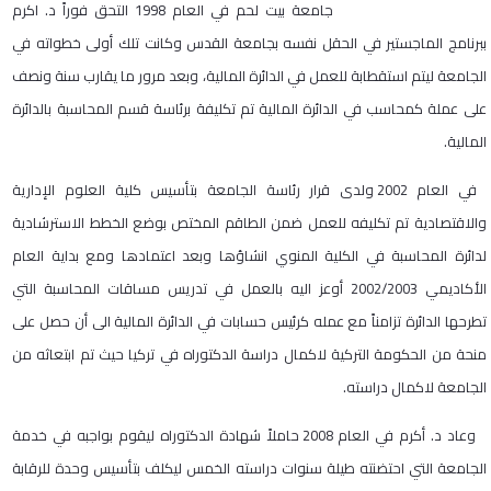
جامعة بيت لحم في العام 1998 التحق فوراً د. اكرم
ببرنامج الماجستير في الحقل نفسه بجامعة القدس وكانت تلك أولى خطواته في
الجامعة ليتم استقطابة للعمل في الدائرة المالية، وبعد مرور ما يقارب سنة ونصف
على عملة كمحاسب في الدائرة المالية تم تكليفة برئاسة قسم المحاسبة بالدائرة
المالية.
في العام 2002 ولدى قرار رئاسة الجامعة بتأسيس كلية العلوم الإدارية
والاقتصادية تم تكليفه للعمل ضمن الطاقم المختص بوضع الخطط الاسترشادية
لدائرة المحاسبة في الكلية المنوي انشاؤها وبعد اعتمادها ومع بداية العام
الأكاديمي 2002/2003 أوعز اليه بالعمل في تدريس مساقات المحاسبة التي
تطرحها الدائرة تزامناً مع عمله كرئيس حسابات في الدائرة المالية الى أن حصل على
منحة من الحكومة التركية لاكمال دراسة الدكتوراه في تركيا حيث تم ابتعاثه من
الجامعة لاكمال دراسته.
وعاد د. أكرم في العام 2008 حاملاً شهادة الدكتوراه ليقوم بواجبه في خدمة
الجامعة التي احتضنته طيلة سنوات دراسته الخمس ليكلف بتأسيس وحدة للرقابة