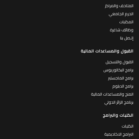
المتاحف والمراكز
الحرم الجامعي
المكتبات
وظائف شاغرة
إتـصل بنا
القبول والمساعدات المالية
القبول والتسجيل
برامج البكالوريوس
برامج الماجستير
برامج الدبلوم
المنح والمساعدات المالية
برنامج الزائر الدولي
الكليات والبرامج
الكليات
البرامج الاكاديمية