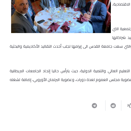
الاقتصادية،
جتمعية التي
 شراكاتها
 سعت جامعة القدس الى إبرامها لجلب أحدث التقاليد الأكاديمية والبحثية
عليم العالي والتنمية الدولية، حيث يترأس حاليا إتحاد الجامعات البريطانية
الاستشاري لكلية لندن للتجارLSC ، وشغل سابقاً عضوية مجلس العموم لعدة دورات، وعضوية البرلمان الأوروبي، إضافة لشغله