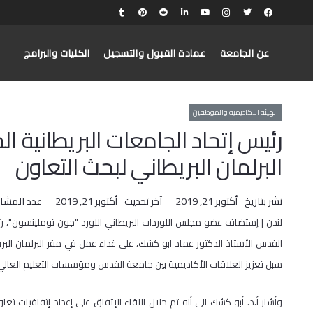
عن الجامعة
عمادة القبول والتسجيل
الكليات والبرامج
الهيئة الاكاديمية والموظفين
رئيس إتحاد الجامعات البريطانية 
البرلمان البريطاني لبحث التعاون
نشر بتاريخ
أكتوبر 21, 2019
آخر تحديث
أكتوبر 21, 2019
عدد المشا
لندن | إستضاف عضو مجلس اللوردات البريطاني اللورد "جون توملينسون"، 
القدس الأستاذ الدكتور عماد ابو كشك، على غداء عمل في مقر البرلمان البري
سبل تعزيز العلاقات الأكاديمية بين جامعة القدس ومؤسسات التعليم العالي ا
وأشار أ.د. أبو كشك الى أنه تم خلال اللقاء الإتفاق على إعداد إتفاقيات تع