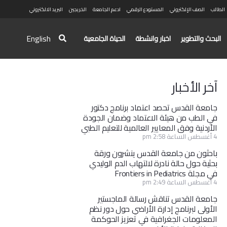
الطالب
الصف الإلكتروني
المستودع الرقمي
ادعم الجامعة
الخريجين
البريد الالكتروني
English
البحث والتطوير
اخبار وانشطة
الحياة الجامعية
آخر الأخبار
جامعة القدس تحصد اعتماد برنامج دكتور
في الطب من هيئة الاعتماد وضمان الجودة
الأردنية وفق المعايير العالمية للتعليم الطبي
4 أغسطس الساعة 2:58 pm
باحثون من جامعة القدس ينشرون ورقة
بحثية حول حالة نادرة لالتهاب الدم الوليدي
في مجلة Frontiers in Pediatrics
4 أغسطس الساعة 2:49 pm
جامعة القدس تناقش رسالة الماجستير
الأولى لبرنامج إدارة الأراضي حول دور نظم
المعلومات الجغرافية في تعزيز الحوكمة