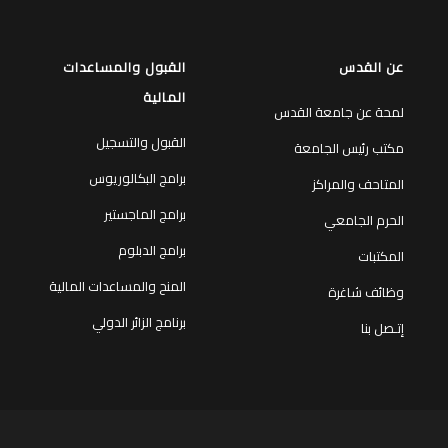
عن القدس
القبول والمساعدات
المالية
لمحة عن جامعة القدس
القبول والتسجيل
مكتب رئيس الجامعة
برامج البكالوريوس
المتاحف والمراكز
برامج الماجستير
الحرم الجامعي
برامج الدبلوم
المكتبات
المنح والمساعدات المالية
وظائف شاغرة
برنامج الزائر الدولي
إتـصل بنا