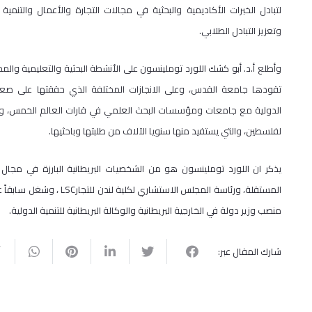
لتبادل الخبرات الأكاديمية والبحثية في مجالات التجارة والأعمال والتنمية 
وتعزيز التبادل الطلابي.
وأطلع أ.د. أبو كشك اللورد توملينسون على الأنشطة البحثية والتعليمية والم
تقودها جامعة القدس، وعلى الانجازات المختلفة الذي حققتها على صعيد
الدولية مع جامعات ومؤسسات البحث العلمي في قارات العالم الخمس، والتي
لفلسطين، والتي يستفيد منها سنويا الآلاف من طلبتها وباحثيها.
يذكر ان اللورد توملينسون هو من الشخصيات البريطانية البارزة في مجال الت
المستقلة، ورئاسة المجلس 
منصب وزير دولة في الخارجية البريطانية والوكالة البريطانية للتنمية الدولية.
شارك المقال عبر: