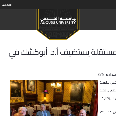
الموظف
المستقلة يستضيف أ.د. أبوكشك في
هدات:
376
رئيس جامعة
طاني، لبحث
لبريطانية.
اون مشتركة،