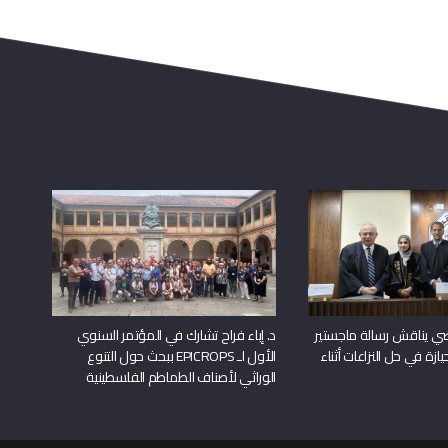
راضي يناقش رسالة ماجستير
د. إباء فراح تشارك في المؤتمر السنوي
يازة في حل النزاعات أثناء
الأول لـ EPICROPS ببحث حول التنوع
الوراثي لأصناف الطماطم الفلسطينية