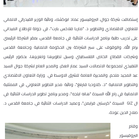
إستضافت شركة جوال، البروفيسور عماد ابوكشك، ونائبة الوزير الفيدرالي الالماني
للتعاون الاقتصادي والتطوير د. "ماريا فلاخس بارت"، في جولة للإطلاع الميداني
على تدريب طلبة برنامج الدراسات الثنائية في جامعة القدس، بمقر الشركة الرئيسي
برام الله، والوقوف على سير الشراكة بين الحكومة الالمانية وجامعة القدس
وشركات القطاع الخاص الفلسطيني وسبل تطويرها وتعزيزها، بحضور الرئيس
التنفيذي لمجموعة الاتصالات السيد عمار العكر، والمدير العام لشركة جوال السيد
عبد المجيد ملحم، والمديرة العامة للشرق الاوسط في وزارة التعاون الاقتصادي
والتطوير الالمانية "د. كلاوديا فارننغ"، ونائبة مدير التطوير التعاوني في الممثلية
الالمانية في رام الله السيدة "هانه ايلجه"، ومدير برنامج تطوير الدراسات الثنائية في
ال GIZ السيدة "كرستين فرايمن"، وعميد الدراسات الثنائية في جامعة القدس د.
صلاح الدين عودة.
وقام
البروفيسور