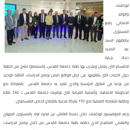
ابوكشك،
والوفد
الالماني رفيع
المستوى،
يرافقهم السيد
عبد المجيد
حجة، بزيارة
الاقسام التي يعمل ويتدرب بها طلبة جامعة القدس، واستمعوا لشرح من الطلبة
حول الخبرات التي يتلقونها على ارض الواقع ضمن برنامج الدراسات الثنائية الوحيد
من نوعه في الشرق الاوسط والذي تنفرد به جامعة القدس بالشراكة مع
الحكومة الالمانية، وأهمية الفرصة التي توفرها جامعة القدس لـ 240 طالبا
وطالبة للشراكة العملية مع 170 شركة محلية بالقطاع الخاص الفلسطيني.
وعبر البروفيسور ابوكشك، خلال جلسة النقاش عن فخره اولا بالمستوى المهني
والعلمي المتقدم الذي حققه طلبة جامعة القدس من خلال برنامج الدراسات