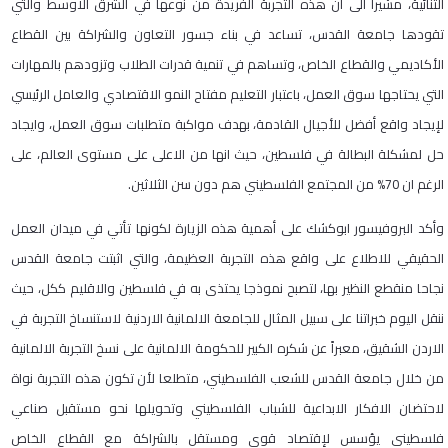
الثنائية، مشيرا الى ان هذه التجربة الفريدة من نوعها في الشرق الاوسط والتي
تقودها جامعة القدس، تساعد في بناء جسور التعاون والشراكة بين القطاع
الأكاديمي والقطاع الخاص، وتساهم في تنمية قدرات الطلاب وتزودهم بالمهارات
التي يحتاجها سوق العمل، باعتبار التعليم مفتاح النمو الاقتصادي والعامل الرئيسي
لإيجاد واقع أفضل للأجيال القادمة، بهدف مواكبة متطلبات سوق العمل، وايجاد
حل لمشكلة البطالة في فلسطين، حيث انها من الاعلى على مستوى العالم، على
الرغم ان 70% من المجتمع الفلسطيني هم دون سن الثلاثين.
وأكد البروفيسور ابوكشك على أهمية هذه الزيارة لكونها تأتي في ميدان العمل
الحقيقي للاطلاع على واقع هذه التجربة العظيمة، والتي اثبتت جامعة القدس
نجاحا منقطع النظير بها، لتصبح نموذجا يحتذى به في فلسطين والاقليم ككل، حيث
ننقل اليوم خبراتنا على سبيل المثال للجامعة الالمانية الاردنية لاستنساخ التجربة في
الاردن الشقيق، معبراً عن شكره الكبير للحكومة الالمانية على نسخ التجربة الالمانية
من خلال جامعة القدس للشعب الفلسطيني، متطلعا لأن تكون هذه التجربة نواة
لاحتضان الافكار الابداعية للشباب الفلسطيني وتحويلها نحو مستقبل صناعي
فلسطيني يؤسس لإقتصاد قوي ومستقل بالشراكة مع القطاع الخاص