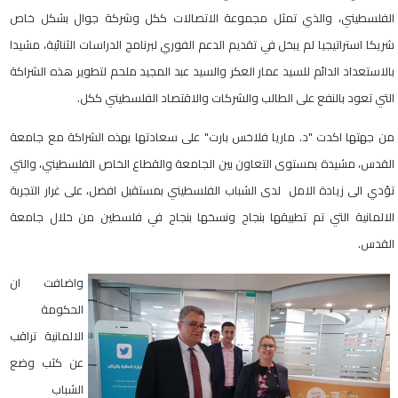
الفلسطيني، والذي تمثل مجموعة الاتصالات ككل وشركة جوال بشكل خاص
شريكا استراتيجيا لم يبخل في تقديم الدعم الفوري لبرنامج الدراسات الثنائية، مشيدا
بالاستعداد الدائم للسيد عمار العكر والسيد عبد المجيد ملحم لتطوير هذه الشراكة
التي تعود بالنفع على الطالب والشركات والاقتصاد الفلسطيني ككل.
من جهتها اكدت "د. ماريا فلاخس بارت" على سعادتها بهذه الشراكة مع جامعة
القدس، مشيدة بمستوى التعاون بين الجامعة والقطاع الخاص الفلسطيني، والتي
تؤدي الى زيادة الامل لدى الشباب الفلسطيني بمستقبل افضل، على غرار التجربة
الالمانية التي تم تطبيقها بنجاح ونسخها بنجاح في فلسطين من خلال جامعة
القدس.
واضافت ان
الحكومة
الالمانية تراقب
عن كثب وضع
الشباب