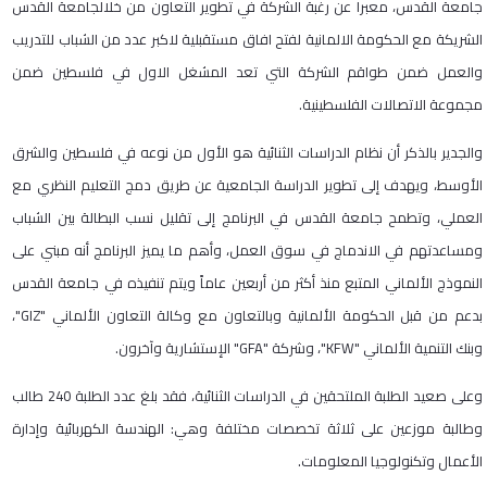
جامعة القدس، معبرا عن رغبة الشركة في تطوير التعاون من خلالجامعة القدس
الشريكة مع الحكومة الالمانية لفتح افاق مستقبلية لاكبر عدد من الشباب للتدريب
والعمل ضمن طواقم الشركة التي تعد المشغل الاول في فلسطين ضمن
مجموعة الاتصالات الفلسطينية.
والجدير بالذكر أن نظام الدراسات الثنائية هو الأول من نوعه في فلسطين والشرق
الأوسط، ويهدف إلى تطوير الدراسة الجامعية عن طريق دمج التعليم النظري مع
العملي، وتطمح جامعة القدس في البرنامج إلى تقليل نسب البطالة بين الشباب
ومساعدتهم في الاندماج في سوق العمل، وأهم ما يميز البرنامج أنه مبني على
النموذج الألماني المتبع منذ أكثر من أربعين عاماً ويتم تنفيذه في جامعة القدس
بدعم من قبل الحكومة الألمانية وبالتعاون مع وكالة التعاون الألماني "GIZ"،
وبنك التنمية الألماني "KFW"، وشركة "GFA" الإستشارية وآخرون.
وعلى صعيد الطلبة الملتحقين في الدراسات الثنائية، فقد بلغ عدد الطلبة 240 طالب
وطالبة موزعين على ثلاثة تخصصات مختلفة وهي: الهندسة الكهربائية وإدارة
الأعمال وتكنولوجيا المعلومات.