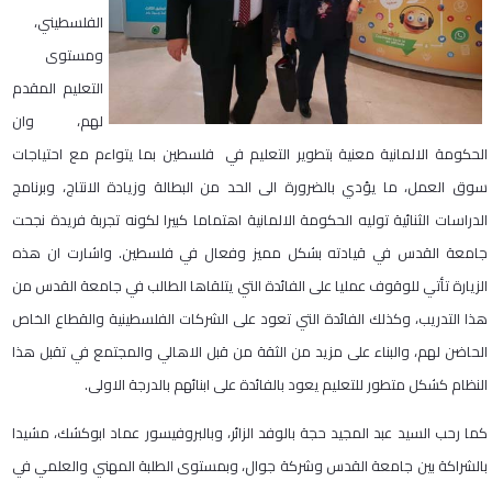
الفلسطيني،
ومستوى
التعليم المقدم
لهم، وان
الحكومة الالمانية معنية بتطوير التعليم في فلسطين بما يتواءم مع احتياجات
سوق العمل، ما يؤدي بالضرورة الى الحد من البطالة وزيادة الانتاج، وبرنامج
الدراسات الثنائية توليه الحكومة الالمانية اهتماما كبيرا لكونه تجربة فريدة نجحت
جامعة القدس في قيادته بشكل مميز وفعال في فلسطين. واشارت ان هذه
الزيارة تأتي للوقوف عمليا على الفائدة التي يتلقاها الطالب في جامعة القدس من
هذا التدريب، وكذلك الفائدة التي تعود على الشركات الفلسطينية والقطاع الخاص
الحاضن لهم، والبناء على مزيد من الثقة من قبل الاهالي والمجتمع في تقبل هذا
النظام كشكل متطور للتعليم يعود بالفائدة على ابنائهم بالدرجة الاولى.
كما رحب السيد عبد المجيد حجة بالوفد الزائر، وبالبروفيسور عماد ابوكشك، مشيدا
بالشراكة بين جامعة القدس وشركة جوال، وبمستوى الطلبة المهني والعلمي في