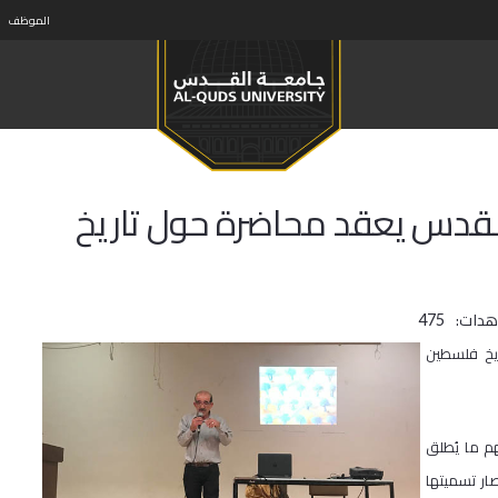
الموظف
لقدس يعقد محاضرة حول تاريخ
هدات:
475
يخ فلسطين
هم ما يُطلق
ار تسميتها