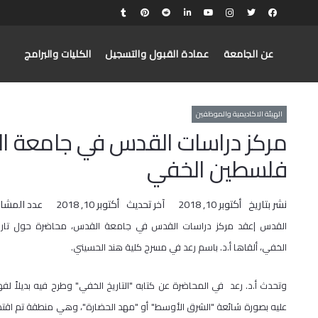
عن الجامعة
عمادة القبول والتسجيل
الكليات والبرامج
الهيئة الاكاديمية والموظفين
مركز دراسات القدس في جامعة ا
فلسطين الخفي
نشر بتاريخ
أكتوبر 10, 2018
آخر تحديث
أكتوبر 10, 2018
عدد المشا
القدس |عقد مركز دراسات القدس في جامعة القدس، محاضرة حول تار
الخفي، ألقاها أ.د. باسم رعد في مسرح كلية هند الحسيني.
وتحدث أ.د. رعد في المحاضرة عن كتابه "التاريخ الخفي" وطرح فيه بديلاً لف
عليه بصورة شائعة "الشرق الأوسط" أو "مهد الحضارة"، وهي منطقة تم اقتص