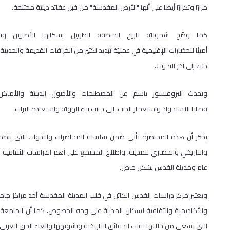
مرارًا وتكرارًا أيضا على أنها "الأرض المقدسة" من قبل عقائد دينيّة مختلفة.
كما وضّح شموليّة تاريخ المنطقة الطويل بسكانها الأصليين وق
أمينًا للحضارات الإقليمية في عمليّة تبديد لكثير من الخرافات القديمة والحديثة
ذلك إلى آخر البحوث.
وتحدث البروفيسور باسم عن المصطلحات والأصول الدينيّة والأماكن ال
قضايا الاستحواذ واستعمار الذات، إلى جانب بناء الهويّة واستعادة التراث.
يذكر أن هذه المحاضرة تأتي ضمن سلسلة المحاضرات والندوات التي ينظم
والتاريخي والحضاري للمدينة، واطلاع المجتمع على أهم الدراسات الثقافية
عام ومدينة القدس بشكل خاص.
ويعتبر مركز دراسات القدس الكائن في قلب المدينة المقدسة أحد مراكز ج
والأكاديمية والثقافية لسكان المدينة على وجه الخصوص، كما أن الجامعة تح
التي يسعى من خلالها لقلب الحقائق التاريخية وتشويهها وإلغاء الحق العربي 