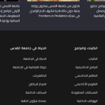
نامج دكتور
باحثون من جامعة القدس ينشرون ورقة
جامعة القدس تن
وضمان
بحثية حول حالة نادرة لالتهاب الدم الوليدي
الأولى لبرنامج إ
 العالمية
في مجلة Frontiers in Pediatrics
المعلومات الجغر
المكانية وإدارة ا
الكليات والبرامج
الحياة في جامعة القدس
الكليات
الحياة في الجامعة
البرامج الاكاديمية
جولة افتراضية في الجامعة
الطاقم الاكاديمي
الكافتيريات
التقويم الأكاديمي
المركز الرياضي
المساقات المطروحة
السكنات الداخلية
الهواتف الداخلية
عمادة شؤون الطلبة