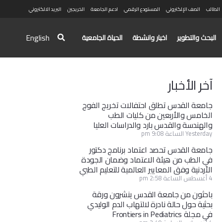
الطالب
الصف الإلكتروني
المستودع الرقمي
ادعم الجامعة
الخريجين
البريد الالكتروني
English
البحث والتطوير
اخبار وانشطة
الحياة الجامعية
آخر الأخبار
جامعة القدس تطلق احتفالات تخريج الفوج
الخامس والأربعين من كليات الطب
والهندسة والقدس بارد والدراسات العليا
Yesterday الساعة 9:08 pm
جامعة القدس تحصد اعتماد برنامج دكتور
في الطب من هيئة الاعتماد وضمان الجودة
الأردنية وفق المعايير العالمية للتعليم الطبي
4 أغسطس الساعة 2:58 pm
باحثون من جامعة القدس ينشرون ورقة
بحثية حول حالة نادرة لالتهاب الدم الوليدي
في مجلة Frontiers in Pediatrics