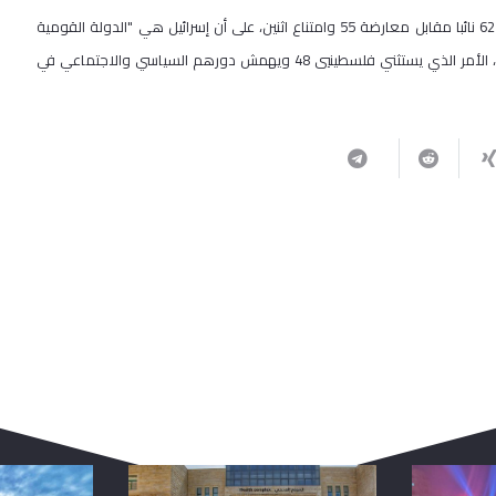
وينص القانون الذي أقره الكنيست الإسرائيلي بالقراءة الثالثة والأخيرة بأغلبية 62 نائبا مقابل معارضة 55 وامتناع اثنين، على أن إسرائيل هي "الدولة القومية
للشعب اليهودي"، وأن حق تقرير المصير فيها "يخص الشعب اليهودي فقط"، الأمر الذي يستثني فلسطينيي 48 ويهمش دورهم السياسي والاجتماعي في
ربما يعجبك أيضا