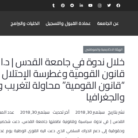
عن الجامعة
عمادة القبول والتسجيل
الكليات والبرامج
الهيئة الاكاديمية والموظفين
خلال ندوة في جامعة القدس | د.
قانون القومية وغطرسة الإحتلال ول
“قانون القومية” محاولة لتغريب ون
والجغرافيا
نشر بتاريخ
سبتمبر 30, 2018
آخر تحديث
سبتمبر 30, 2018
عدد الم
القدس | في ندوة سياسية وقانونية نظمتها جامعة القدس، دعت شخصي
وحقوقية إلى دعم الحراك السلمي الذي دعت اليه القوى الوطنية يوم غد ا