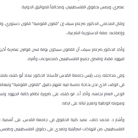
عنصري، ويمس بحقوق الفلسطينيين، ومخالفاً للمواثيق الدولية.
وقال المحامي الدكتور ضرغام سيف إن "قانون القومية" قانون دستوري، ولا
وإضفاءه صفة الدستورية الشرعية،.
وأكد الدكتور ضرغام سيف، أن القانون سيكون بوابة لسن قوانين عنصرية أخ
لليهود فقط، وتقصي جميع الفلسطينيين كمجموعات وأفراد.
وفي مداخلته، رحب رئيس جامعة القدس الأستاذ الدكتور عماد أبو كشك بالمتحد
في الوقت الذي نحن بحاجة ماسة فيه لفهم دقيق "لقانون القومية" وتبعاته 
الوعي العام تجاهه. وأكد أ.د. ابو كشك على ضرورة تظافر كافة الجهود وت
وهويته الوطنية وتعزيز ثباته على ارضه.
وأشار د. محمد خلف، عميد كلية الحقوق في جامعة القدس، على أهمية عقد 
الفلسطينيين، من انتهاكات اسرائيلية وتعدي على حقوق الفلسطينيين وطمس 