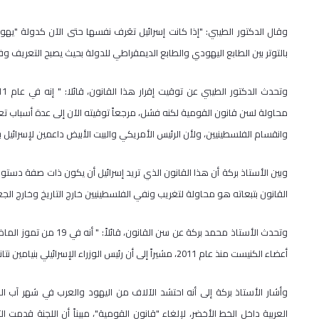
وقال الدكتور الطيبي: "إذا كانت إسرائيل تعَرف نفسها حتى الآن كدولة "يه
بالتوتر بين الطابع اليهودي والطابع الديمقراطي للدولة بحيث يصبح التعريف وف
محاولة لسن قانون القومية لكنه فشل، مرجعاً توقيته الآن إلى عدة أسباب تعو
وانقسام الفلسطينيين، ولأن الرئيس الأمريكي والبيت الأبيض داعمين لإسرائيل ب
وبين الأستاذ بركة أن هذا القانون الذي تريد إسرائيل أن يكون ذات صفة دستور
القانون بتبعاته هو محاولة لتغريب ونفي الفلسطينيين خارج التاريخ وخارج الجغر
وتحدث الأستاذ محمد بركة
أعضاء الكنيست منذ عام 2011، مشيراً إلى أن رئيس الوزراء الإسرائيلي بنيامين نتانياهو قد واجه كل المطالب التي دعت لتضمين القانون، وأقره قصراً.
وأشار الأستاذ بركة إلى أنه احتشد الآلاف من اليهود والعرب في شهر آب ال
العربية داخل الخط الأخضر، لإلغاء "قانون القومية"، مبيناً أن اللجنة قدمت ال