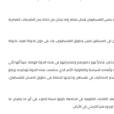
 يمس الفلسطينيين بشكل مباشر إنما يمكن من خلاله سن التشريعات العنصرية
رى في المستقبل تمس بحقوق الفلسطينيين، بناء على كون الدولة تعرف كدولة
ثين، شاكراً لهم حضورهم ومشاركتهم في هذه الندوة الهامة، مبيناً أنها تأتي
وأبعاده السياسة والقانونية، الأمر الذي ساهمت هذه الندوة بتوضيحه ورفع
سخير الامكانيات في فلسطين وخارجها للحفاظ على حقوق الانسان الفلسطيني،
اللقاءات القانونية في الجامعة كونها تسلط الضوء على أبرز ما يتعرض له
لوجودهم التاريخي في الأرض.