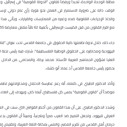
مظلة الوحدة الواحدة، تنديداً ورفضاً لقانون "الدولة القومية" في إسرائيل،
الوقت ذاته على ضرورة الاستمرار في العمل نحو بلورة رأي عام دولي لإسق
واتخاذ الإجراءات القانونية ضده وغيره من الممارسات والقرارات. ويأتي هذا الح
مع اقرار القانون من قبل الكنيست الإسرائيلي بأغلبية 62 نائباً مقابل معارضة 55.
جاء ذلك خلال ندوة نظمتها كلية الحقوق في جامعة القدس تحت عنوان "قان
اليهودية ومخاطره على الحقوق الوطنية الفلسطينية"، شارك فيه رئيس لجنة الق
العليا لشؤون الجماهير العربية الأستاذ محمد بركة، والمحامي من الداخ
بحضور رئيس جامعة القدس أ.د.عماد أبو كشك.
وأكد الدكتور الطيبي في كلمته، أنه رغم غطرسة الاحتلال ومحاولاتهم لطم
موضحاً أن "قانون القومية" يمس كل فلسطيني أينما كان، ويهدف إلى الغاء ال
وشدد الدكتور الطيبي على أن هذا القانون من أخطر القوانين التي سنت في الع
العرقي لليهود، وتجعل التمييز ضد العرب مبرراً وشرعياً، ومبيناً أن القانو
حرمان أهل القدس من تقرير المصير، والمس بمكانة اللغة العربية، وتقليص إمك