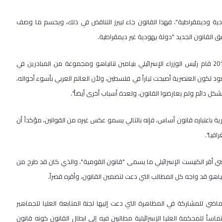
ودية وديمقراطية"، فهذا القانون جاء ليبرز التناقض في ذلك، ويحسم ما وصف
ق القانون الجديد "دولة يهودية غير ديمقراطية.
وتحدث الدكتور الطيبي عن توقيت إقرار هذا القانون، قائلا: " إنه في عام 2011 قام رئيس الوزراء الإسرائيلي بنيامين نتانياهو ومجموعة من المبادرين في
د لكون العنصرية أصبحت تياراً في فلسطين، ولأن العالم العربي بأسوء أحواله،
شكل دائم ولم يعارضوا القانون، ولعدة أسباب أخرى أيضاً".
ية باعتباره قانون أساس، فإنه بالتالي يسمو عكس غيره من القوانين، مؤكداً أن
افيا".
 عن سن القانون، قائلاً: " أنه في 19 من تموز الماضي أقر الكنيست الإسرائيلي ما يسمى "قانون القومية"، والذي كان قد طرح من
ماضي للمشاركة في المظاهرة التي دعت إليها لجنة المتابعة العليا للجماهير
تماساً للمحكمة العليا الإسرائيلية مطالبين فيه إلى ابطال القانون كونه قانون