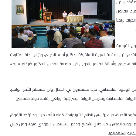
 ومؤكدين في
اط القانون
راك تزامناً
ون القومية
دس في القائمة العربية المشتركة الدكتور أحمد الطيبي، ورئيس لجنة المتابعة
ل الفلسطيني وأستاذ القانون الدولي في جامعة القدس الدكتور ضرغام سيف،
س الوجود الفلسطيني، فإننا مستمرون في النضال ولن نستسلم للأمر الواقع،
رواية الفلسطينية وتكريس الرواية الإسرائيلية، ويلغي إقامة دولة فلسطين.
قود الأخيرة، حيث يؤسس لنظام "الأبرتهايد"، كونه يتألف من بنود تؤكد التفوق
ن يدعم تهويد القدس، من خلال تشجيع ودعم الاستيطان اليهودي فيها، ومن خلال
انية استعمالها.