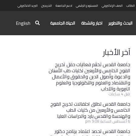
الطالب
الصف الإلكتروني
المستودع الرقمي
ادعم الجامعة
الخريجين
البريد الالكتروني
English
البحث والتطوير
اخبار وانشطة
الحياة الجامعية
آخر الأخبار
جامعة القدس تختتم فعاليات حفل تخريج
الفوج الخامس والأربعين لكليات طب الأسنان
والدعوة وأصول الدين والحقوق والأعمال
والاقتصاد والعلوم والتكنولوجيا والعلوم
التربوية والآداب
قبل 4 ساعات
جامعة القدس تطلق احتفالات تخريج الفوج
الخامس والأربعين من كليات الطب
والهندسة والقدس بارد والدراسات العليا
6 أغسطس الساعة 9:08 pm
جامعة القدس تحصد اعتماد برنامج دكتور