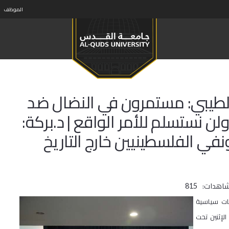
الموظف
الطيبي: مستمرون في النضال ضد
ن نستسلم للأمر الواقع | د.بركة:
في الفلسطينيين خارج التاريخ
شاهدات:
815
ات سياسية
لإثنين تحت