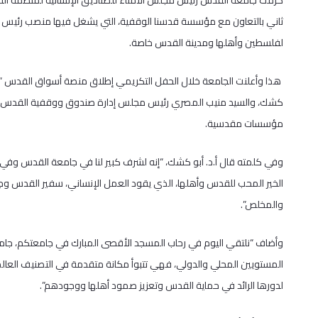
كرمت جامعة القدس رئيس مجلس الأمناء للصناديق الإنسانية لمنظمة التع
ثاني بالتعاون مع مؤسسة قدسنا الوقفية، التي يشغل فيها منصب رئيس مجلس
لفلسطين وأهلها ومدينة القدس خاصة.
هذا وأعلنت الجامعة خلال الحفل التكريمي إطلاق منصة أسواق القدس “من
كشك، والسيد منيب المصري رئيس مجلس إدارة صندوق ووقفية القدس، وح
مؤسسات مقدسية.
وفي كلمته قال أ.د. أبو كشك، “إنه لشرف كبير لنا في جامعة القدس وف
الخير المحب للقدس وأهلها، الذي يقود العمل الإنساني، سفير القدس وجام
والمخلص”.
وأضاف “نلتقي اليوم في رحاب المسجد الأقصى المبارك في جامعتكم، جامعة ال
لدورها الرائد في حماية القدس وتعزيز صمود أهلها ووجودهم”.