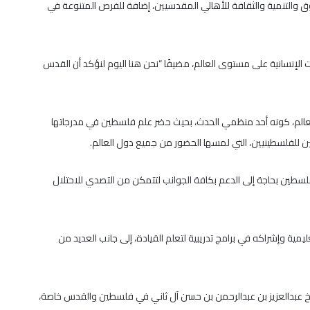
وق والتنمية والثقافة للأهالي المقدسيين، إضافة للفرص المتنوعة في
ات الإنسانية على مستوى العالم، مضيفًا “نحن هنا اليوم لنؤكد أن القدس
الم، كونه أحد منظمي الحدث، بحيث حضر علم فلسطين في مدرجاتها
يين للفلسطينيين، التي لمسها الحضور من جميع دول العالم.
سطين بحاجة إلى الدعم بكافة الجوانب لتتمكن من التصدي للاحتلال
ية وإشراكه في برامج تدريبية لتعلم القيادة، إلى جانب العديد من
لشيخ عبدالعزيز بن عبدالرحمن بن حسن آل ثاني في فلسطين والقدس خاصة،