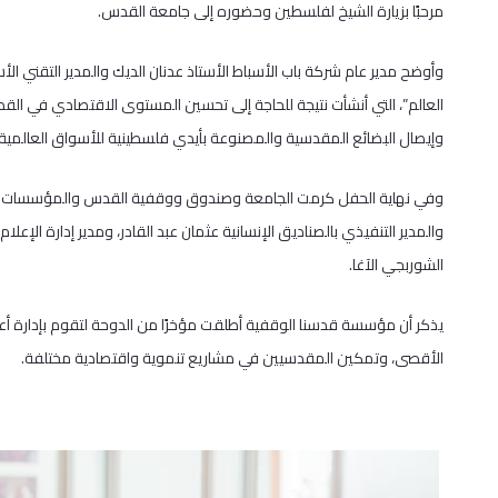
مرحبًا بزيارة الشيخ لفلسطين وحضوره إلى جامعة القدس.
وأوضح مدير عام شركة باب الأسباط الأستاذ عدنان الديك والمدير التقني ا
العالم”، التي أنشأت نتيجة للحاجة إلى تحسين المستوى الاقتصادي في القدس
وإيصال البضائع المقدسية والمصنوعة بأيدي فلسطينية للأسواق العالمية.
وفي نهاية الحفل كرمت الجامعة وصندوق ووقفية القدس والمؤسسات الم
والمدير التنفيذي بالصناديق الإنسانية عثمان عبد القادر، ومدير إدارة ال
الشوربجي الآغا.
يذكر أن مؤسسة قدسنا الوقفية أطلقت مؤخرًا من الدوحة لتقوم بإدارة أع
الأقصى، وتمكين المقدسيين في مشاريع تنموية واقتصادية مختلفة.