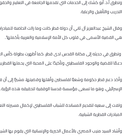
وتطرق أ.د. أبو كشك إلى الخدمات التي تقدمها الجامعة في التعليم والحق
التدريب والتأهيل والرعاية.
وقال الشيخ عبدالعزيز آل ثاني أن دولة قطر كانت وما زالت الحاضنة للمبادر
هي القضية الأسمى في قلوب كل الأمة الإسلامية والعربية بأكملها”.
وتطرق في حديثه إلى مكانة القدس لدى قطر، كما أظهرت بطولة كأس الع
دعمًا للقضية والوجود الفلسطيني وتأكيدًا على المحبة التي يحملها القطر
وأكد دعم قطر حكومة وشعبًا لفلسطين وأهلها وقضيتها، مشيرًا إلى أن فل
الإسرائيلي، وهو ما تسعى مؤسسة قدسنا الوقفية لتحقيقه هذه الرؤية.
ولفت إلى سعيه لتقديم المساندة للشباب الفلسطيني لإكمال مسيرته التعليم
المبادرات القطرية الشبابية.
وأشاد السيد منيب المصري بالأعمال الخيرية والإنسانية التي يقوم بها ا