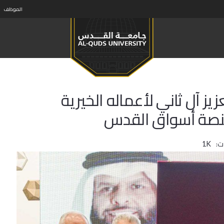
الموظف
ز آل ثاني لأعماله الخيرية
منصة أسواق القدس
ت:
1K