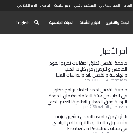
الطالب
الصف الإلكتروني
المستودع الرقمي
ادعم الجامعة
الخريجين
البريد الالكتروني
English
البحث والتطوير
اخبار وانشطة
الحياة الجامعية
آخر الأخبار
جامعة القدس تطلق احتفالات تخريج الفوج
الخامس والأربعين من كليات الطب
والهندسة والقدس بارد والدراسات العليا
Yesterday الساعة 9:08 pm
جامعة القدس تحصد اعتماد برنامج دكتور
في الطب من هيئة الاعتماد وضمان الجودة
الأردنية وفق المعايير العالمية للتعليم الطبي
4 أغسطس الساعة 2:58 pm
باحثون من جامعة القدس ينشرون ورقة
بحثية حول حالة نادرة لالتهاب الدم الوليدي
في مجلة Frontiers in Pediatrics