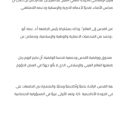
اون الإسلامي بالدوحة معالي الشيخ عبدالعزيز بن عبدالرحمن بن حسن آل
 الأمناء، تقديرًا لأعماله الخيرية والإنسانية ودعمه اللامتناهي
 القدس إلى العالم”، وذلك بمشاركة رئيس الجامعة أ.د. عماد أبو
شد من الشخصيات الاعتبارية والوطنية والإسلامية، وممثلين عن
ي صندوق ووقفية القدس وجمعية قدسنا الوقفية، أن نكرم اليوم رجل
عتها للعالم العربي والإسلامي، الذي لا يألو جهدًا في العمل الدؤوم
قدس، الرائدة علميًا وأكاديميًا وبحثيًا، والمتميزة بين الجامعات على
المستويين المحلي والدولي، فهي تتبوأ مكانة متقدمة في التصنيف العالمي للجودة الأكاديمية QS، وتعد الأولى عربيًا في المسؤولية الاجتماعية