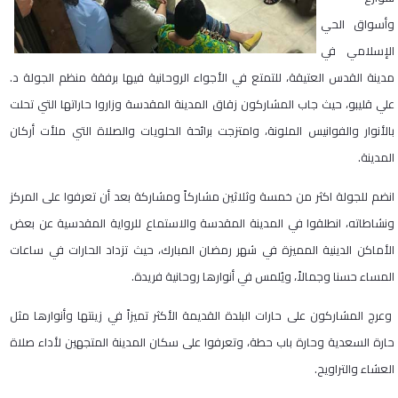
وأسواق الحي
الإسلامي في
مدينة القدس العتيقة، للتمتع في الأجواء الروحانية فيها برفقة منظم الجولة د.
علي قليبو، حيث جاب المشاركون زقاق المدينة المقدسة وزاروا حاراتها التي تحلت
بالأنوار والفوانيس الملونة، وامتزجت برائحة الحلويات والصلاة التي ملأت أركان
المدينة
.
انضم للجولة اكثر من خمسة وثلاثين مشاركاً ومشاركة بعد أن تعرفوا على المركز
ونشاطاته، انطلقوا في المدينة المقدسة والاستماع للرواية المقدسية عن بعض
الأماكن الدينية المميزة في شهر رمضان المبارك، حيث تزداد الحارات في ساعات
المساء حسنا وجمالاً، ويُلمس في أنوارها روحانية فريدة
.
وعرج المشاركون على حارات البلدة القديمة الأكثر تميزاً في زينتها وأنوارها مثل
حارة السعدية وحارة باب حطة، وتعرفوا على سكان المدينة المتجهين لأداء صلاة
العشاء والتراويح
.