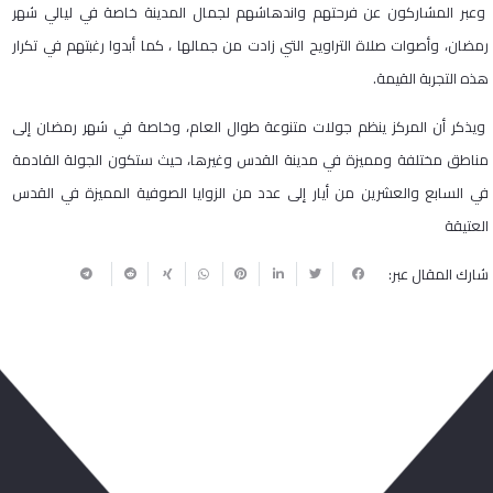
وعبر المشاركون عن فرحتهم واندهاشهم لجمال المدينة خاصة في ليالي شهر
رمضان، وأصوات صلاة التراويح التي زادت من جمالها ، كما أبدوا رغبتهم في تكرار
هذه التجربة القيمة.
ويذكر أن المركز ينظم جولات متنوعة طوال العام، وخاصة في شهر رمضان إلى
مناطق مختلفة ومميزة في مدينة القدس وغيرها، حيث ستكون الجولة القادمة
في السابع والعشرين من أيار إلى عدد من الزوايا الصوفية المميزة في القدس
العتيقة
شارك المقال عبر:
ربما يعجبك أيضا