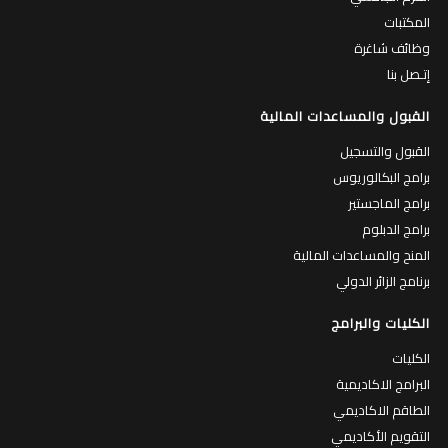
المكتبات
وظائف شاغرة
إتـصل بنا
القبول والمساعدات المالية
القبول والتسجيل
برامج البكالوريوس
برامج الماجستير
برامج الدبلوم
المنح والمساعدات المالية
برنامج الزائر الدولي
الكليات والبرامج
الكليات
البرامج الاكاديمية
الطاقم الاكاديمي
التقويم الأكاديمي