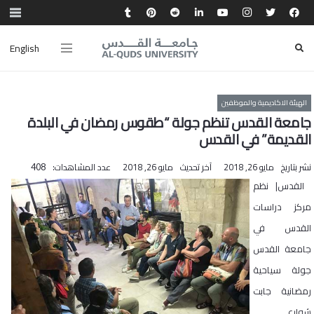
English
الهيئة الاكاديمية والموظفين
جامعة القدس تنظم جولة “طقوس رمضان في البلدة
القديمة” في القدس
نشر بتاريخ
مايو 26, 2018
آخر تحديث
مايو 26, 2018
عدد المشاهدات:
408
القدس| نظم
مركز دراسات
القدس في
جامعة القدس
جولة سياحية
رمضانية جابت
شوارع