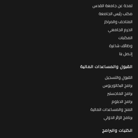
لمحة عن جامعة القدس
مكتب رئيس الجامعة
المتاحف والمراكز
الحرم الجامعي
المكتبات
وظائف شاغرة
إتـصل بنا
القبول والمساعدات المالية
القبول والتسجيل
برامج البكالوريوس
برامج الماجستير
برامج الدبلوم
المنح والمساعدات المالية
برنامج الزائر الدولي
الكليات والبرامج