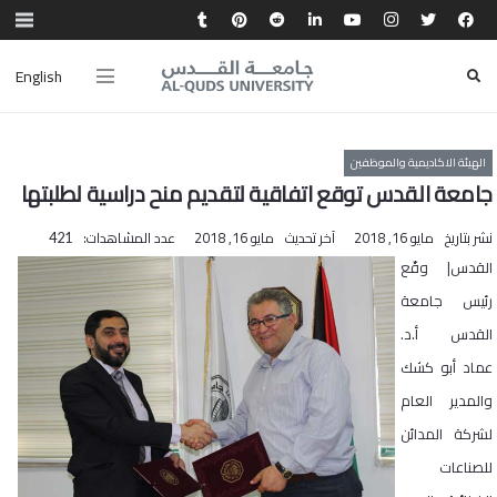
English
الهيئة الاكاديمية والموظفين
جامعة القدس توقع اتفاقية لتقديم منح دراسية لطلبتها
نشر بتاريخ
مايو 16, 2018
آخر تحديث
مايو 16, 2018
عدد المشاهدات:
421
القدس| وقّع
رئيس جامعة
القدس أ.د.
عماد أبو كشك
والمدير العام
لشركة المدائن
للصناعات