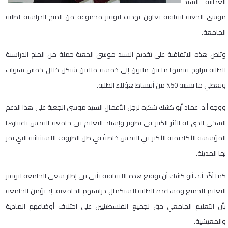
الغذائية السيد
موسى الجعبة اتفاقية تعاون تهدف لتوفير مجموعة من المنح الدراسية لطلبة
الجامعة.
وتنص هذه الاتفاقية على تقديم السيد موسى الجعبة جملة من المنح الدراسية
للطلبة تتراوح قيمتها ما بين مليون إلى خمسة ملايين شيكل خلال خمس سنوات
وتغطي ما نسبته 50% من أقساط هؤلاء الطلبة.
ووجه أ.د. عماد أبو كشك شكره لرجل الأعمال السيد موسى الجعبة على هذا الدعم
السخي الذي له الأثر الكبير في تطوير وإسناد التعليم في جامعة القدس باعتبارها
المؤسسة الأكاديمية الأكبر في القدس خاصةً في ظل الظروف الاستثنائية التي تمر
بها المدينة.
كما أكّد أ.د. أبو كشك أن توقيع هذه الاتفاقية يأتي في إطار سعي الجامعة لتوفير
التعليم للجميع ومساعدة الطلبة لاستكمال دراستهم الجامعية، إذ تؤمن الجامعة
بأن التعليم الجامعي حق لجميع الفلسطينيين على اختلاف أوضاعهم المادية
والمعيشية.