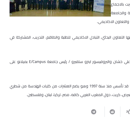
يت بالاجماع
ة والجامعة
والتعاون الاكاديمي.
التعاون البحثي، التبادل الاكاديمي للطلبة والطاقم، التدريب، المشاركة في
الهندسة بالشكر الى أ.د. عماد ابو كشك رئيس الجامعة، ود. علي خشان والبروفيسور اينزو سلفيرو / رئيس جامعة E/Campus بميلانو على
تجدر الاشارة الى أن اتحاد حوض البحر الابيض المتوسط لكليات الهندسة RMEI قد تأسس منذ سنة 1997 وهو يضم العشرات من كليات الهندسة من شطري
 قبرص، كريت، دول المغرب العربي كافه، مصر، تركيا، لبنان، وفلسطين.