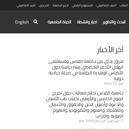
الطالب
الصف الإلكتروني
المستودع الرقمي
ادعم الجامعة
الخريجين
البريد الالكتروني
English
البحث والتطوير
اخبار وانشطة
الحياة الجامعية
آخر الأخبار
فريق بحثي من جامعة القدس ومستشفى
الهلال الأحمر التخصصي ينشر دراسة حول
الأكياس الوهدية الخِلقية في مجلة جراحية
دولية
قبل 32 mins
جامعة القدس تختتم فعاليات حفل تخريج
الفوج الخامس والأربعين لكليات طب الأسنان
والدعوة وأصول الدين والحقوق والأعمال
والاقتصاد والعلوم والتكنولوجيا والعلوم
التربوية والآداب
7 أغسطس الساعة 10:08 pm