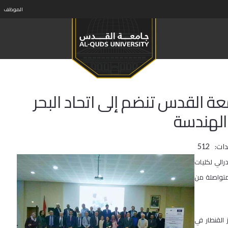
الموظف
عة القدس تنضم إلى اتحاد البحر
الهندسة
ات:
512
درالي لكليات
متواصلة من
 القنطار في