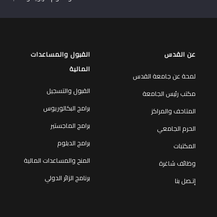
عن القدس
القبول والمساعدات
المالية
لمحة عن جامعة القدس
القبول والتسجيل
مكتب رئيس الجامعة
برامج البكالوريوس
المتاحف والمراكز
برامج الماجستير
الحرم الجامعي
برامج الدبلوم
المكتبات
المنح والمساعدات المالية
وظائف شاغرة
برنامج الزائر الدولي
إتـصل بنا