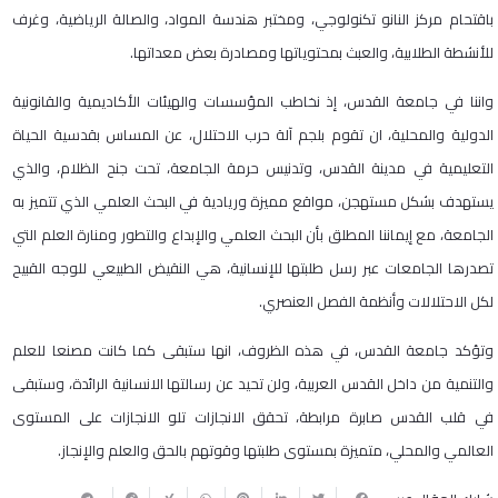
باقتحام مركز النانو تكنولوجي، ومختبر هندسة المواد، والصالة الرياضية، وغرف
للأنشطة الطلابية، والعبث بمحتوياتها ومصادرة بعض معداتها.
واننا في جامعة القدس، إذ نخاطب المؤسسات والهيئات الأكاديمية والقانونية
الدولية والمحلية، ان تقوم بلجم آلة حرب الاحتلال، عن المساس بقدسية الحياة
التعليمية في مدينة القدس، وتدنيس حرمة الجامعة، تحت جنح الظلام، والذي
يستهدف بشكل مستهجن، مواقع مميزة وريادية في البحث العلمي الذي تتميز به
الجامعة، مع إيماننا المطلق بأن البحث العلمي والإبداع والتطور ومنارة العلم التي
تصدرها الجامعات عبر رسل طلبتها للإنسانية، هي النقيض الطبيعي للوجه القبيح
لكل الاحتلالات وأنظمة الفصل العنصري.
وتؤكد جامعة القدس، في هذه الظروف، انها ستبقى كما كانت مصنعا للعلم
والتنمية من داخل القدس العربية، ولن تحيد عن رسالتها الانسانية الرائدة، وستبقى
في قلب القدس صابرة مرابطة، تحقق الانجازات تلو الانجازات على المستوى
العالمي والمحلي، متميزة بمستوى طلبتها وقوتهم بالحق والعلم والإنجاز.