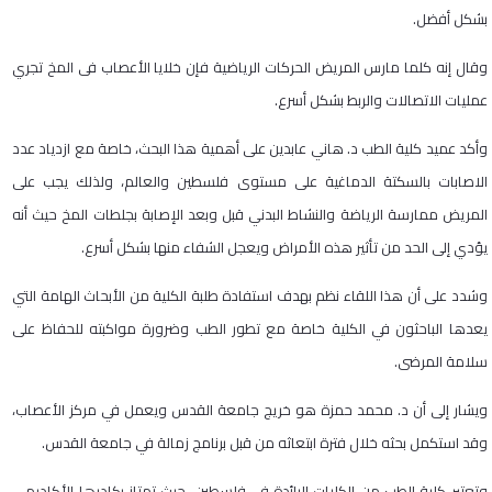
بشكل أفضل.
وقال إنه كلما مارس المريض الحركات الرياضية فإن خلايا الأعصاب فى المخ تجري
عمليات الاتصالات والربط بشكل أسرع.
وأكد عميد كلية الطب د. هاني عابدين على أهمية هذا البحث، خاصة مع ازدياد عدد
الاصابات بالسكتة الدماغية على مستوى فلسطين والعالم، ولذلك يجب على
المريض ممارسة الرياضة والنشاط البدني قبل وبعد الإصابة بجلطات المخ حيث أنه
يؤدي إلى الحد من تأثير هذه الأمراض ويعجل الشفاء منها بشكل أسرع.
وشدد على أن هذا اللقاء نظم بهدف استفادة طلبة الكلية من الأبحاث الهامة التي
يعدها الباحثون في الكلية خاصة مع تطور الطب وضرورة مواكبته للحفاظ على
سلامة المرضى.
ويشار إلى أن د. محمد حمزة هو خريج جامعة القدس ويعمل في مركز الأعصاب،
وقد استكمل بحثه خلال فترة ابتعاثه من قبل برنامج زمالة في جامعة القدس.
وتعتبر كلية الطب من الكليات الرائدة في فلسطين، حيث تمتاز بكادرها الأكاديمي