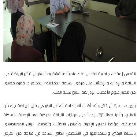
القدس | عقدت جامعة القدس لقاء علمياً لمناقشة بحث بعنوان "تأثير الرياضة على
اللياقة والإدراك والإكتئاب على مرضى السكتة الدماغية"، للدكتور د. حمزة موسى
من مختبر علوم الأعصاب الإدراكية التابع لكلية الطب.
وبين د. حمزة أن نتائج بحثه أكدت أنه إضافة للعلاج الطبيعي فإن الرياضة جزء من
العلاج، وأنها فعلاً تؤثر إيجاباً على مهارات اللياقة الحركية بعد الإصابة بالسكتة
الدماغية، مؤكداً تحسن الإدراك وأعراض الاكتئاب وتوظيف الرنين المغناطيسي
بالنشاط البحثي واستخدامها في التشخيص الطبي يساعد في علاجه من المرض