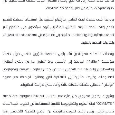
ما هو جديد، مشيراً إلى أنه أصبح بإمكان الباحثين التوجه لمكتبه لمساعدتهم في
كتابة مقترحات بحثية من خلال وحدة مختصة لذلك.
بدورها أكدت عميدة البحث العلمي د. إلهام الخطيب على استعداد العمادة لتقديم
الدعم والمساعدة اللازمة للباحثين، لافتةً إلى أنهم سيأخذون على عاتقهم نشر
النداءات البحثية بوقتها المناسب، مشيرة إلى أنه سيتم في اللقاءات المقبلة التعريف
بالنداءات الخاصة بالطلبة.
وتحدثت د. صفاء ناصر الدين نائب رئيس الجامعة لشؤون القدس حول نداءات
مؤسسة "PalGer"، الهادفة إلى تأسيس نواة تعاون ما بين باحثين ألمانيين
وفلسطينيين والنداءات ذات التمويل الكبير في مجال العلوم الطبيعية، وتكنولوجيا
المعلومات وغيرها، مشيرة إلى الاتفاقية التي وقعتها الجامعة مع معهد
"يوليش" الالماني للأبحاث لابتعاث طلبة وأكاديميين لدراسة الدكتوراه.
وشرح د. رضوان قصراوي من دائرة علم الحاسب النداءات المتوفرة تحت مظلة
" COMSATS" لجنة العلوم والتكنولوجيا للتنمية المستدامة في الجنوب، فيما تحدث
د.عامر مرعي رئيس وحدة الجودة والنوعية عن برنامج التعاون الأكاديمي بين