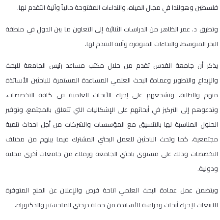
فلسطين وهولندا في مجال المياه، والنداءات المفتوحة حالياً وآلية التقدم لها.
وتطرق د. عمر الظاهر من الدراسات الثنائية إلى التعاون ما بين الدول في منطقة
البحر المتوسط، والنداءات المتوفرة وآلية التقدم لها.
يذكر أن جامعة القدس تقدم من خلال مكتب مساعد رئيس الجامعة للبحث
والإبداع والتطوير وعمادة البحث العلمي المساعدة المستمرة للباحثين الأساتذة
منهم والطلبة، وتشجعهم على إجراء الأبحاث العلمية في كافة التخصصات،
وتدعوهم إلى التركيز في أبحاثهم على الإشكاليات التي تتعلق بالمجتمع، وتوفير
الحلول المناسبة لها بالتنسيق مع المؤسسات والشركات من أجل احداث تنمية
مجتمعية، كما وتحث الباحثين للعمل البحثي المشترك فيما بينهم من مختلف
التخصصات وذلك على مستوى باحثي الجامعة وزملاء من جامعات أخرى محلية
ودولية.
ويتضمن عمل عمادة البحث العلمي اتاحة فرص والإعلان عن المنح المتوفرة
للابتعاث لإجراء أبحاث ودراسة للأساتذة من حملة درجتي الماجستير والدكتوراه.