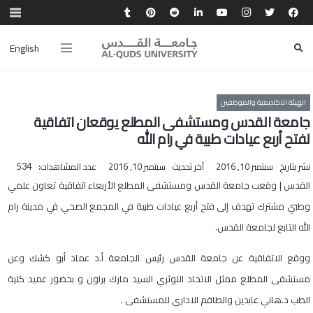
English
الهيئة الاكاديمية والموظفين
جامعة القدس ومستشفى المطلع يوقعان اتفاقية
لفتح أربع عيادات طبية في رام الله
نشر بتاريخ
سبتمبر 10, 2016
آخر تحديث
سبتمبر 10, 2016
عدد المشاهدات:
534
القدس | وقعت جامعة القدس ومستشفى المطلع الأربعاء اتفاقية تعاون علمي
وطبي مشترك تهدف إلى فتح أربع عيادات طبية في المجمع الصحي في مدينة رام
الله التابع لجامعة القدس.
ووقع الاتفاقية عن جامعة القدس رئيس الجامعة أ.د عماد أبو كشك وعن
مستشفى المطلع ممثل الاتحاد اللوثري السيد مارك براون و بحضور عميد كلية
الطب د.هاني عابدين والطاقم الاداري للمستشفى .