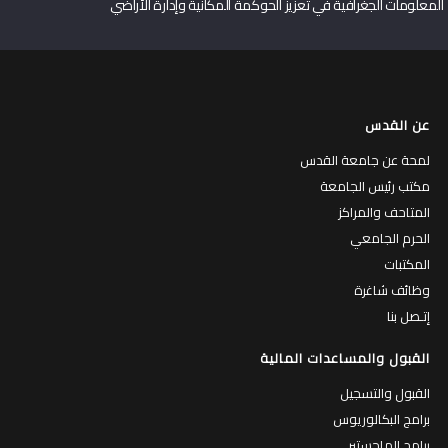
المعلومات الجغرافية في تعزيز الحوكمة المكانية وإدارة الأراضي
عن القدس
لمحة عن جامعة القدس
مكتب رئيس الجامعة
المتاحف والمراكز
الحرم الجامعي
المكتبات
وظائف شاغرة
إتـصل بنا
القبول والمساعدات المالية
القبول والتسجيل
برامج البكالوريوس
برامج الماجستير