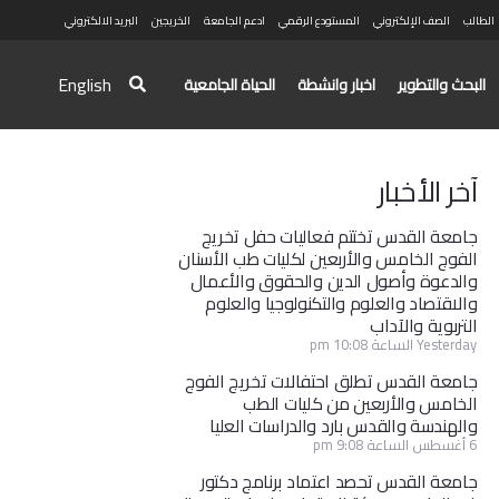
الطالب
الصف الإلكتروني
المستودع الرقمي
ادعم الجامعة
الخريجين
البريد الالكتروني
English
البحث والتطوير
اخبار وانشطة
الحياة الجامعية
آخر الأخبار
جامعة القدس تختتم فعاليات حفل تخريج
الفوج الخامس والأربعين لكليات طب الأسنان
والدعوة وأصول الدين والحقوق والأعمال
والاقتصاد والعلوم والتكنولوجيا والعلوم
التربوية والآداب
Yesterday الساعة 10:08 pm
جامعة القدس تطلق احتفالات تخريج الفوج
الخامس والأربعين من كليات الطب
والهندسة والقدس بارد والدراسات العليا
6 أغسطس الساعة 9:08 pm
جامعة القدس تحصد اعتماد برنامج دكتور