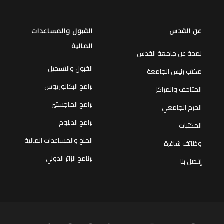
عن القدس
القبول والمساعدات
المالية
لمحة عن جامعة القدس
القبول والتسجيل
مكتب رئيس الجامعة
برامج البكالوريوس
المتاحف والمراكز
برامج الماجستير
الحرم الجامعي
برامج الدبلوم
المكتبات
المنح والمساعدات المالية
وظائف شاغرة
برنامج الزائر الدولي
إتـصل بنا