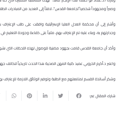
وبارك أ.د.عماد أبو كشك هذا الإنجاز، قائلاً: "بهذه المناسبة المميزة التي كنا
وصبراً ومجهوداً شخصيا ًلجامعة القدس"، لافتاً إلى العديد من المبادرات ال
وأشار إلى أن محكمة العدل العليا الإسرائيلية وافقت على طلب الإعتراف بعد إ
وجدارتهم به، وبناء عليه تم الإعتراف بهم، مثنياً على كفاءة وجودة التعليم في
وأكد أن جامعة القدس قامت بجهود مضنية للوصول لهذه اللحظات التي نشهدها
واعتبر د.أكرم الخروبي عميد كلية المهن الصحية هذا الحدث تاريخياً لتكاتف جهو
وشكر أساتذة القسم لمتابعتهم مع الطلبة وتوفير الوثائق اللازمة للإعتراف بها ف
شارك المقال عبر: