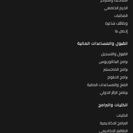
الحرم الجامعي
المكتبات
وظائف شاغرة
إتـصل بنا
القبول والمساعدات المالية
القبول والتسجيل
برامج البكالوريوس
برامج الماجستير
برامج الدبلوم
المنح والمساعدات المالية
برنامج الزائر الدولي
الكليات والبرامج
الكليات
البرامج الاكاديمية
الطاقم الاكاديمي