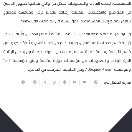
الفلسطينية، لإتاحة البيانات والمعلومات بشكل حر، والتي يحتاجها جمهور الباحثين
في المواضيع والتخصصات المختلفة، إضافة لتقديم عرض ومناقشة موضوع
يتعلق بكيفية إنشاء المستودعات المؤسسية في الجامعات الفلسطينية.
وشارك من مكتبة جامعة القدس نائب مدير المكتبة أ. ماهر الدجاني، وأ. نفلين ناصر
رئيسة قسم خدمات المستفيدين، وميسر غنام من ذات القسم، و أ. فؤاد كردي من
قسم الأرشفة وخدمة المجتمع، ومجموعة من الخبراء والمختصين بمجال الإتاحة
الحرة للبيانات والمعلومات من مؤسسات دولية مختلفة ومنها مؤسسة "eifl"
ومؤسسة "Ubiquity Press"، ومن الجامعة الأمريكية في القاهرة.
شارك المقال عبر: