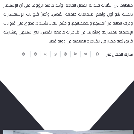
مناظرات بين الكُليات فيبداية الفصل القادِم، وأكد د. عبد الرؤوف على أن الإستثمار
بالطَلبة هُو أول وأهم اهتِمامات جَامعة القُدس، وأخيراً فُتح باب الإستفسارات
وَعَرف الطلبة عَن أنفسهم وَتخصصاتِهم، واختُتم اللقاء بتأكيد د. فدوى على فَتح باب
الإنضمام للمشاركة والتَّدريب في مُناظرات جَامعة القُدس، التي سَتنتهي بِمشاركة
فَريق نُخبة مختار في المُناظرة العالمية في دَولة قَطر.
شارك المقال عبر:
ربما يعجبك أيضا