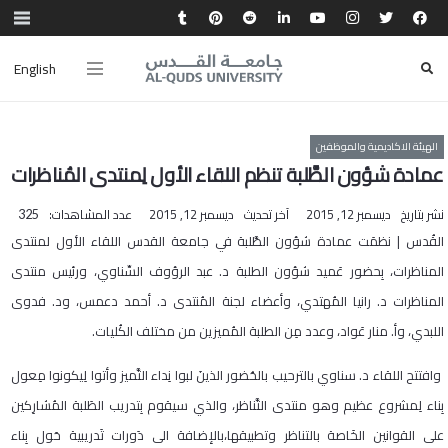
English
الهيئة الاكاديمية والموظفين
عمادة شؤون الطَّلبة تنظم اللقاء الأول لِمنتدى المُناظرات
نشر بتاريخ
ديسمبر 12, 2015
آخر تحديث
ديسمبر 12, 2015
عدد المشاهدات:
325
القُدس | نظمَت عمادة شؤون الطَّلبة في جامعة القدس اللقاء الأول لمنتدى
المناظرات، بِحضور عَميد شؤون الطلبة د. عبد الرؤوف السِّناوي، ورئيس منتدى
المناظرات د. رانيا المُهتدي، وأعضاء لجنة المُنتدى د. أحمد دعمس، ود. فدوى
اللبدي، وأ. منار عَواد، وعدد مِن الطلبة المُميزين من مختلف الكُليات.
وافتتح اللقاء د. سناوي بالترحيب بالحُضور الذينَ لبوا نِداء التَّميز وأتوا لِيكونوا مِعول
بِناء لِمشروع عظيم وهو منتدى التَّناظر، والذي سيقوم بِتدريب الطَلبة المُشارِكين
على القوانين الخَاصة بالتناظر وتطبيقها،بالإضافة الى دَورات تَدريبية حَول بِناء