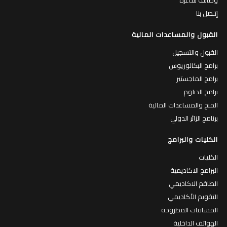
إتـصل بنا
القبول والمساعدات المالية
القبول والتسجيل
برامج البكالوريوس
برامج الماجستير
برامج الدبلوم
المنح والمساعدات المالية
برنامج الزائر الدولي
الكليات والبرامج
الكليات
البرامج الاكاديمية
الطاقم الاكاديمي
التقويم الأكاديمي
المساقات المطروحة
الهواتف الداخلية