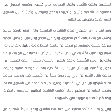
الشخصية والثقة بالنَّفس، والقاء الخِطابات أمام جُمهور، وكيفية الحصول على
المَعلومات الثقافية وتَرتيبها وتَعزيزها بالحُجج والبراهين، وأخيراً تَحسين مستوى
اللغة العَربية وتقويتها عِند الطّلبة .
وَقد بَينت د. رانيا المُهتدي فكرة المُناظرات الجامعية والتي تعتبر طَريقة جديدة
لِكسب مهارات الإلقاء أمام الجُمهور، والرد على الحِجج والبَراهين، وايصال الفِكرة
بطريقة سَليمة ومَقنِعة، ثم تَحدثت عَن ماهية المناظَرة وَشروطها، والمَراحل التي
سَيمر بها الطالِب المُشارك في التدريب، حيث سيتم تَدريب الطلبة على مهارات الإلقاء
والتواصل، وبناء الشَّخصية والثقة بالنفس، وتحسين مستوى اللغة الفصحى في
الحِوار والخَطابة، وبينت أن من يشترك بالمُناظرة يممتلك موهبة مُميزة وفريدة،
طريقة مُثلى للتَّعبير عَن الرأي بِكل حرية بعيداً عن التَّعصب، كما وَعرضت نَموذجاً
لطلبة شارَكوا مِن قبل في المُناظرات وفازوا بِمرتبة متقدمة على مُستوى العالم،
وتحدث الطلبة عَن تجربتهم وماذا أضافت المُناظرة لحياتِهم الجامعية والفِكرية،
وَكم هُم سُعداء بالمَهارات التي اكتَسبوها .
وفي نِهاية اللقاء أكد الجَميع على دَعم هذا المُنتدى والذي سَيبدأ نشاطاتِه مِن