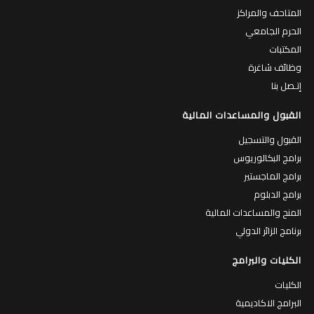
المتاحف والمراكز
الحرم الجامعي
المكتبات
وظائف شاغرة
إتـصل بنا
القبول والمساعدات المالية
القبول والتسجيل
برامج البكالوريوس
برامج الماجستير
برامج الدبلوم
المنح والمساعدات المالية
برنامج الزائر الدولي
الكليات والبرامج
الكليات
البرامج الاكاديمية