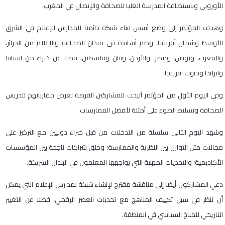
الأوروبي وباستضافة المدرسة العليا للصحافة والإتصال في المغرب.
وهدف المؤتمر إلى وضع أسس لبناء شبكة دائمة للمدارس الإعلام في الشرق
الأوسط وشمال أفريقيا، وضم أساتذة في ميدان الصحافة والإعلام من الجزائر،
والمغرب، وتونس، ومصر، والأردن، وبنان وفلسطين، فضلا عن خبراء من اسبانيا
وايرلندا وجنوب افريقيا.
وفي اليوم الأول من المؤتمر أتيحت للمشاركين الفرصة لعرض مقارباتهم لتدريس
الصحافة وتسليط الضوء على أمثلة لأفضل الممارسات.
وشهد اليوم الثاني سلسلة من التدخلات من قبل خبراء دوليين مع التركيز على
مجالات مثل التوازن بين النظرية والممارسة؛ وخلق شراكات ناجحة بين المؤسسات
الأكاديمية؛ والتحديات المهنية التي يواجهها المعلمون في البلدان الشريكة.
دعي المشاركون أيضا إلى مناقشة مقترح لإنشاء شبكة لمدارس الإعلام التي يمكن
أن تنظر في سبل تكييف المناهج مع تحديات العصر الرقمي، فضلا عن التغيير
التاريخي للمناخ السياسي في المنطقة.