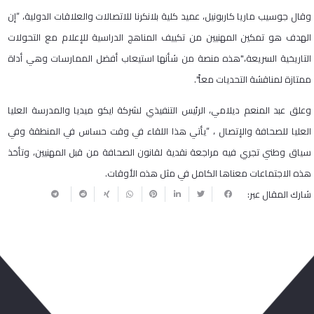
وقال جوسيب ماريا كاربونيل، عميد كلية بلانكرنا للاتصالات والعلاقات الدولية، “إن
الهدف هو تمكين المهنيين من تكييف المناهج الدراسية للإعلام مع التحولات
التاريخية السريعة،"هذه منصة من شأنها استيعاب أفضل الممارسات وهي أداة
ممتازة لمناقشة التحديات معاً".
وعلق عبد المنعم ديلامي، الرئيس التنفيذي لشركة ايكو ميديا والمدرسة العليا
العليا للصحافة والإتصال ، “يأتي هذا اللقاء في وقت حساس في المنطقة وفي
سياق وطني تجري فيه مراجعة نقدية لقانون الصحافة من قبل المهنيين، وتأخذ
هذه الاجتماعات معناها الكامل في مثل هذه الأوقات.
شارك المقال عبر: