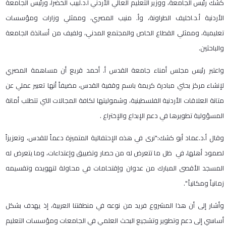
كشك رئيس الجامعة، ووزير التعليم العالي الأردني أ.د.لبيب الخضرا، ورئيس الجامعة
الأردنية أ.د.اخليف الطراونة، وأ. منيب المصري، وممثلي وزارات ومؤسسات
تعليمية، وممثلي القطاع الخاص والمجتمع المدني، ولفيف من أساتذة الجامعة
والباحثين.
واعتبر رئيس مجلس أمناء جامعة القدس أ. أحمد قريع أن مساهمة المصري
لإنشاء مركز بحثي مبادرة كريمة باسم وقفية القدس، مضيفاً أنها تعبير عملي عن
متانة العلاقات الأردنية الفلسطينية، وشموليتها لكافة المجالات التي تتطلب أمانة
المسؤولية تطويرها في دعم الإبداع والإختراع .
وقال أ.د.عماد أبو كشك:"نرى في هذه الإحتفالية المتميزة دعماً للقدس، وتعزيزاً
لصمود أهلها، في ظل ما تتعرض له من حصار وتضييق وإعتداءات، وما يتعرض له
المسجد الأقصى المبارك من عدوان وإقتحامات في محاولة لتهويده وتقسيمه
زمانياً ومكانياً ".
وأشار إلى أن هذا المشروع فريد من نوعه في منطقتنا العربية، إذ يهدف بشكل
أساسي إلى دعم وتطوير وتشجيع البحث العلمي في الجامعات ومؤسسات التعليم