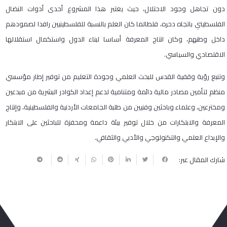
دون تجاهل وجود الاحتلال، حيث يعتبر هذا المشروع أحدى أدوات النضال
الفلسطيني باتجاه دحره، فلطالما كان العلم بالنسبة للفلسطينيين رافدا لصمودهم
داخل وطنهم، وكان انتاج المعرفة أساسا لبناء الدول واستكمال استقلالها
الاقتصادي والسياسي.
وتنبع رؤية وقفية القدس للبحث العلمي وجودة التعليم من توفير إطار مؤسسي
منظم لتأمين مصادر مالية دائمة ومتنامية لدعم إعداد الكوادر البشرية من مبدعين
ومخترعين، وعلماء وباحثين وفنيين من طلبة الجامعات الأردنية والفلسطينية، وإنتاج
المعرفة والابتكارات من خلال توفير بيئة داعمة ومحفزة للباحثين على الابتكار
والإبداع العلمي والتكنولوجي والأدبي والثقافي.
شارك المقال عبر: