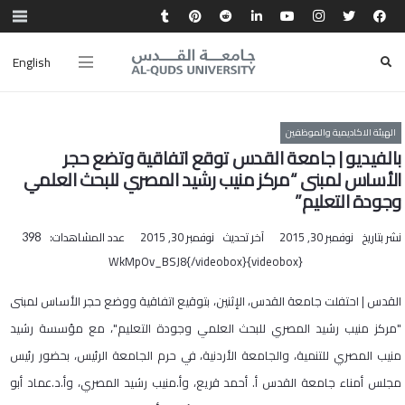
English
الهيئة الاكاديمية والموظفين
بالفيديو | جامعة القدس توقع اتفاقية وتضع حجر
الأساس لمبنى “مركز منيب رشيد المصري للبحث العلمي
وجودة التعليم”
نشر بتاريخ
نوفمبر 30, 2015
آخر تحديث
نوفمبر 30, 2015
عدد المشاهدات:
398
{videobox}WkMpOv_BSJ8{/videobox}
القدس | احتفلت جامعة القدس، الإثنين، بتوقيع اتفاقية ووضع حجر الأساس لمبنى
"مركز منيب رشيد المصري للبحث العلمي وجودة التعليم"، مع مؤسسة رشيد
منيب المصري للتنمية، والجامعة الأردنية، في حرم الجامعة الرئيس، بحضور رئيس
مجلس أمناء جامعة القدس أ. أحمد قريع، وأ.منيب رشيد المصري، وأ.د.عماد أبو