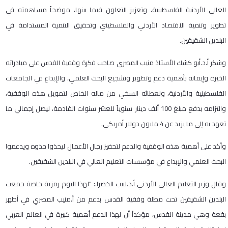
العالي الأردنية الفلسطينية، وتعزيز التعاون فيما بينها، موضحاً مساهمته في
تطوير وتنمية الاقتصاد الأردني والفلسطيني وتحقيق التنمية المستدامة في
البلدين الشقيقين.
وشكر أ.د.أبو كشك الأستاذ منيب المصري صاحب فكرة وقفية القدس على مبادراته
الخيرة وإيمانه بأهمية دعم وتطوير وتشجيع البحث العلمي، والإبداع في الجامعات
الفلسطينية والأردنية، ولعطائه السخي من ماله الخاص لتمويل هذه الوقفية،
والتزامه بدفع مبلغ 100 ألف دينار سنوياً للعشر سنوات القادمة، ليصل إجمالي ما
تعهد به إلى ما يزيد عن 4 مليون دولار أمريكي.
وأكد على أهمية هذه الوقفية والدعم لتحفيز رجال الأعمال ليحذوا حذوه ويدعموا
البحث العلمي والإبداع في مؤسسات التعليم العالي في البلدين الشقيقين.
وقال وزير التعليم العالي الأردني أ.د.لبيب الخضرا،: "لهذا اليوم رمزية خاصة جمعت
البلدين الشقيقين تحت مظلة وقفية القدس بدعم من أ.منيب المصري في أطهر
بقعة وهي مدينة القدس، مؤكداً أن لهذا الدعم أهمية كبيرة في العالم العربي