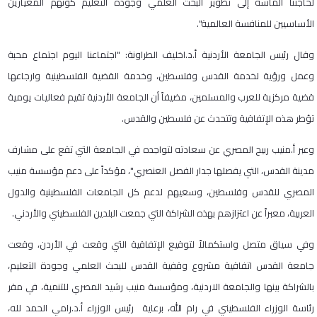
لحاجتنا الماسة إلى تطوير البحث العلمي وجودة التعليم كونهم المعيارين
الأساسيين للمنافسة العالمية".
وقال رئيس الجامعة الأردنية أ.د.اخليف الطراونة: "اجتماعنا اليوم اجتماع محبة
وعمل ورؤية لخدمة القدس وفلسطين، وخدمة القضية الفلسطينية وارجاعها
قضية مركزية للعرب والمسلمين، مضيفاً أن الجامعة الأردنية تقيم فعاليات يومية
تؤطر هذه الإتفاقية وتتحدث عن فلسطين والقدس.
وعبر أ.منيب ربيح المصري عن سعادته لتواجده في الجامعة التي تقع على مشارف
مدينة القدس، التي يفصلها جدار الفصل العنصري"، مؤكداً على دعم مؤسسة منيب
المصري للقدس وفلسطين، وسعيهم لدعم كل الجامعات الفلسطينية والدول
العربية، معبراً عن اعتزازهم بهذه الشراكة التي جمعت البلدين الفلسطيني والأردني.
وفي سياق متصل واستكمالاً لتوقيع الإتفاقية التي وقعت في الأردن، وقعت
جامعة القدس اتفاقية مشروع وقفية القدس للبحث العلمي وجودة التعليم،
بالشراكة بينها والجامعة الاردنية، ومؤسسة منيب رشيد المصري للتنمية، في مقر
رئاسة الوزراء الفلسطيني في رام الله، برعاية رئيس الوزراء أ.د.رامي الحمد لله،