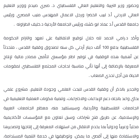
وحضور وزير التربية والتعليم العالي الفلسطيني د. صبري صيدم ووزير التعليم
العالي الاردني أ.د لبيب الخضرا ورجل الاعمال المهندس منيب المصري ورئيس
جامعة القدس أ.د عماد ابو كشك ورئيس الجامعة الأردنية د.خليف الطراونه .
وأكد د.رامي الحمد لله خلال توقيع الاتفاقية على تعهد والتزام الحكومة
الفلسطينية بدفع 100 ألف دينار أردني كل سنه لصندوق وقفية القدس ، متحدثاً
عن أهمية هذه الوقفية في توفير اطار مؤسسي لتأمين مصادر مالية لإنتاج
المعرفة بالإضافة إلى أنها تأتي مناسبة لحاجات المجتمع الفلسطيني لمقومات
الحياة من أجل تحدي الصعاب .
والجدير بالذكر أن وقفية القدس للبحث العلمي وجودة التعليم، مشروع علمي
بحثي واعد باتجاه دعم الإبداعات والاختراعات، وتنمية مكونات العملية التعليمية في
الجامعات الفلسطينية والأردنية، وسيستفيد منه، معظم الجامعات العربية
والإسلامية، عن طريق فتح شراكات وسبل تعاون مع المؤسسات الأكاديمية
محلياً وعربياً ودولياً بما يخدم الانتقال من استهلاك المعرفة إلى إنتاجها وتصديرها
والاستفادة منها إلى أقصى ما يمكن، وتوظيفها في خدمة التنمية المستدامة،