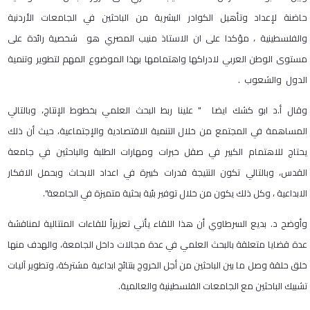
حاضنة لإعداد وتأهيل الكوادر البشرية من الباحثين في الجامعات الأردنية
والفلسطينية ، مؤكدا على ان الاستاذ منيب المصري هو شخصية رائدة على
مستوى الوطن العربي لادراكها واهتمامها بهذا الموضوع المهم لتطوير وتنمية
الدول والشعوب .
وقال أ.د ابو كشك ايضا " علينا ربط البحث العلمي بخطوط الإنتاج، وبالتالي
المساهمة في المجتمع من خلال التنمية الاقتصادية والإجتماعية، حيث أن ذلك
يحتاج للاهتمام الكبير في صقل خبرات ومهارات الطلبة والباحثين في جامعة
القدس، وبالتالي تكون النتيجة قدرات كبيرة في اعداد الابحاث وبحمل الافكار
الابداعية ، وكل ذلك يكون من خلال توفير بئية بحثية متميزة في الجامعة".
وأوضح د. بديع السرطاوي أن هذا اللقاء يأتي تعزيزاً للقاءات المتتالية لمناقشة
عدة قضايا متعلقة بالبحث العلمي في عدة مجالات داخل الجامعة، والهدف منها
خلق حلقة وصل ما بين الباحثين من أجل الخروج بنتائج ابداعية مشتركة، وتطوير آليات
تشبيك الباحثين مع الجامعات الفلسطينية والعالمية.