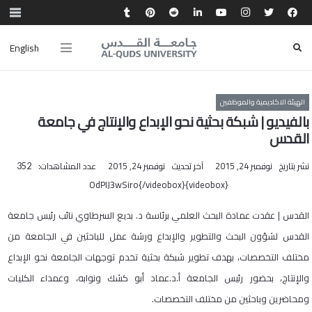
English
الهيئة الاكاديمية والموظفين
بالفيديو | شبكة بحثية نحو الإبداع والإنتاج في جامعة
القدس
نشر بتاريخ
نوفمبر 24, 2015
آخر تحديث
نوفمبر 24, 2015
عدد المشاهدات:
352
{videobox}OdPIJ3wSiro{/videobox}
القدس | عقدت عمادة البحث العلمي برئاسة د. بديع السرطاوي نائب رئيس جامعة
القدس لشؤون البحث والتطوير والإبداع ورشة عمل للباحثين في الجامعة من
مختلف التخصصات، بهدف تطوير شبكة بحثية تخدم توجهات الجامعة نحو الإبداع
والإنتاج، بحضور رئيس الجامعة أ.د.عماد أبو كشك ونوابه، وعمداء الكليات
ومحاضرين وباحثين من مختلف التخصصات.