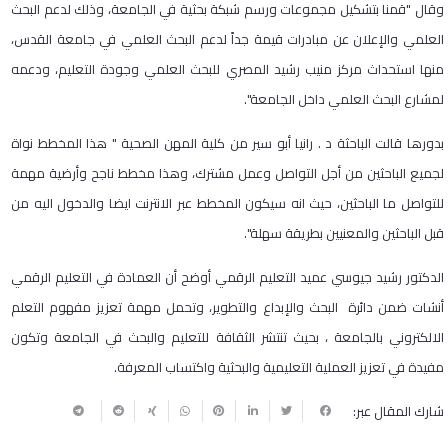
وقال "قمنا بتشكيل مجموعات ورسم شبكة بحثية في الجامعة، وذلك لدعم البحث
العلمي والإعلان عن مبادرات قيمة جداً لدعم البحث العلمي في جامعة القدس،
منها استحداث مركز منيب رشيد المصري للبحث العلمي وجودة التعليم، ودعمه
لمشارع البحث العلمي داخل الجامعة".
بدورها قالت الباحثة د . رانيا أبو سير من كلية المهن الصحية " هذا المخطط نواة
لجميع الباحثين من أجل التواصل وعمل مشترك، وهذا مخطط ناجح وأرضية مهمة
للتواصل ما الباحثين، حيث انه سيكون المخطط عبر الانترنت ايضا والدخول اليه من
قبل الباحثين والمعنيين بطريقة سهلة".
الدكتور رشيد جيوسي عميد التعليم الرقمي أوضح أن العمادة في التعليم الرقمي
أنشات ضمن دائرة البحث والإبداع والتطوير، وتحمل مهمة تعزيز مفهوم التعلم
الالكتروني بالجامعة ، بحيث تنتشر الثقافة للتعليم والبحث في الجامعة وتكون
مفيدة في تعزيز العملية التعليمية والبحثية واكتساب المعرفة.
شارك المقال عبر: