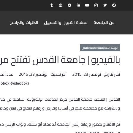
عن الجامعة
عمادة القبول والتسجيل
الكليات والبرامج
الهيئة الاكاديمية والموظفين
بالفيديو | جامعة القدس تفتتح مرك
نشر بتاريخ
نوفمبر 23, 2015
آخر تحديث
نوفمبر 23, 2015
عدد الم
{videobox}1oPlPgy39Bw{/videobox}
القدس | افتتحت جامعة القدس مركز الخدمات الإلكترونية الشاملة في مبنى 
وبالشراكة مع محافظة ملجا في أسبانيا وقبرص و إقليم التفاح في لبنان وجا
تم الافتتاح بحضور ورعاية رئيس الجامعة أ.د عماد أبو كشك، ونواب الرئيس د.حس