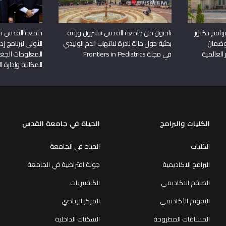
نامج دكتور
باحثون من جامعة القدس ينشرون ورقة
جامعة القدس تن
وضمان
بحثية حول حالة نادرة لالتهاب الدم الوليدي
الأولى لبرنامج إ
 العالمية
في مجلة Frontiers in Pediatrics
المعلومات الجغر
المكانية وإدارة ا
الكليات والبرامج
الحياة في جامعة القدس
الكليات
الحياة في الجامعة
البرامج الاكاديمية
جولة افتراضية في الجامعة
الطاقم الاكاديمي
الكافتيريات
التقويم الأكاديمي
المركز الرياضي
المساقات المطروحة
السكنات الداخلية