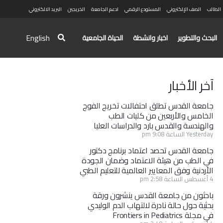
الطالب
الصف الإلكتروني
المستودع الرقمي
ادعم الجامعة
الخريجين
البريد الالكتروني
English
البحث والتطوير
اخبار وانشطة
الحياة الجامعية
آخر الأخبار
جامعة القدس تطلق احتفالات تخريج الفوج
الخامس والأربعين من كليات الطب
والهندسة والقدس بارد والدراسات العليا
Yesterday الساعة 9:08 pm
جامعة القدس تحصد اعتماد برنامج دكتور
في الطب من هيئة الاعتماد وضمان الجودة
الأردنية وفق المعايير العالمية للتعليم الطبي
4 أغسطس الساعة 2:58 pm
باحثون من جامعة القدس ينشرون ورقة
بحثية حول حالة نادرة لالتهاب الدم الوليدي
في مجلة Frontiers in Pediatrics