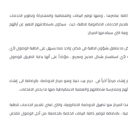
فة عناصرها ، ومنها توفير البيانات والشفافية والمشاركة وتطوير الخدمات
لمركز الذي يحتوي على 15 جهازاً متطوراً على تقديم الخدمات الالكترونية للطلبة، حيث سيكون باستطاعتهم التعبير عن آرائهم
نية التي سيقدمها المركز.
كل ما يتعلق بشؤون الطلبة في مكان واحد مما يسهل على الطلبة الوصول لأي
أي استفسار بشكل صحيح وسريع ، مؤكداً على أنها بداية الطريق للوصول
إنشاء مركزاً آخراً في حرم بيت حنينا وهو مركز الحوكمة، بالإضافة الى إنشاء
ائهم وممارسة نشاطاتهم والعملية الديمقراطية منها ما يخص الانتخابات.
ذا المركز هو تطبيق الحوكمة الالكترونية، والتي تعني تقديم الخدمات للطلبة
مية ، بالاضافة لتوفير كافة البيانات الخاصة بالجامعة من أجل الوصول لتفاعل