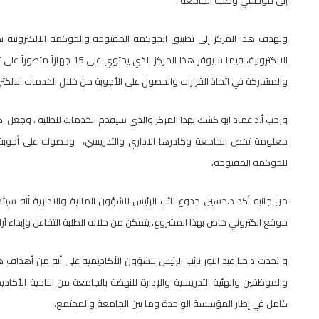
إلى موظفي وطلبة الجامعة .
ويهدف هذا المركز إلى تطبيق الحوكمة المفتوحة والحوكمة الالكترونية بكا
الالكترونية، فيما سيوفر هذا ا
والمشاركة في اتخاذ القرارات والحصول على الأجوبة من خلال الخدمات الالكترو
ورحب أ.د عماد ابو كشك بهذا المركز والذي سيقدم الخدمات للطلبة ، وجعل 
معلومة تخص الجامعة وكادرها الاداري والتدريسي، وحصوله على أجوبة ل
للحوكمة المفتوحة.
من جانبه أكد د.حسين جدوع نائب الرئيس للشؤون المالية والادارية أنه سيتم 
موقع الكتروني خاص بهذا المشروع، يتمكن من خلاله الطلبة التفاعل وإبداء آر
و تحدث د.حنا عبد النور نائب الرئيس للشؤون الأكاديمية على أنه من أهداف ه
والموظفين والهئية التدريسية والإدارة للنهضة بالجامعة من الناحية الأكادي
كامل في إطار المؤسسة الواحدة وما بين الجامعة والمجتمع.