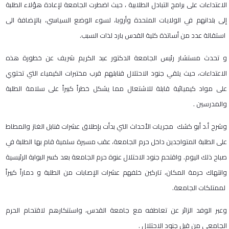
الاعتداءات على برامج التبادل الطلابية ، حيث اضطرت الجامعة لإعادة هؤلاء الطلبة
إلى بلدانهم في الولايات المتحدة وأروبا، لسوء الوضع السياسي، بالإضافة الى
استقالة عدد من أساتذة كلية القدس بارد لذات السبب.
و تحدث مستشار رئيس الجامعة الدكتور عبد الكريم شريف عن خطورة هذه
الاعتداءات، حيث يلقي جنود الاحتلال قنابلهم قرب مختبرات الكيمياء التي تحتوي
على مواد كيميائية قابلة للاشتعال مما يشكل خطراً كبيراً على سلامة الطلبة
والمدرسين .
وشرح أ.د أبو كشك مجريات الأحداث التي بدأت بإطلاق عشرات قنابل الغاز والمطاط
على الطلبة المتواجدين داخل حرم الجامعة، عقب مسيرة سلمية قام بها الطلبة في
صباح ذلك اليوم. واقتحم جنود الاحتلال عنوة حرم الجامعة بعد كسر البوابة الرئيسية
وانتهاك حرمة المكان، تاركين خلفهم عشرات الإصابات من الطلبة و دماراً كبيراً
لممتلكات الجامعة.
وعبر الوفد الزائر عن تعاطفه مع جامعة القدس، واستنكارهم لاقتحام الحرم
الجامعي من قبل جنود الاحتلال .