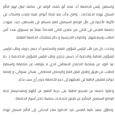
واستقبل رئيس الجامعة أ.د عماد أبو كشك الوفد في مكتبه، ليبيّن لهم التأئير
السلبي لهذه الاعتداءات ، والتي بدأت منذ ثلاثة أعوام، فيما تزايدت واشتدّت في
الأونة الأخيرة في ظلّ الوضع السياسي الغير مستقر في فلسطين، حيث شهدت
جامعة القدس في الثاني من تشرين الثاني اقتحاماً عنيفاً غير مسبوق هدد أمن
الطلاب وسلامتهم، والكوادر التدريسية و دمّر ممتلكات الجامعة القيّمة.
وتحدث كل من نائب الرئيس لشؤون العلم والمجتمع أ.د حسن دويك ونائب الرئيس
للشؤون المالية والادارية أ.د حسين جدوع ونائب الرئيس للشؤون الاكادمية د. حنا
عبد النور، عن همجية الاحتلال الاسرائيلي الذي لا يتوقف عن مضايقة واستفزاز
الطلاب عن طريق إطلاق قنابل الغاز والرصاص المطاطي بشكل عشوائي، و إقامة
حواجز لتفتيش الطلبة في طريقهم إلى حرم الجامعة بدون أي سبب يذكر.
وعبّروا جميعا عن تشجيع الطلبة على حرية التعبير عن آرائهم ومشاعرهم تجاه
الوضع السياسي المتأزم عن طريق احتجاجات سلمية داخل أسوار الجامعة .
وتطرّق عميد كلية القدس بارد الدكتور منذر الدجاني إلى التأثير السلبي لهذه