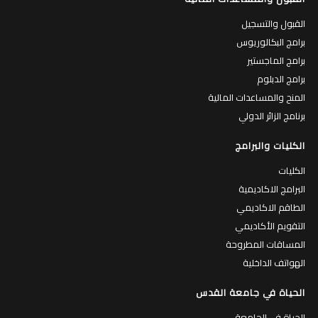
القبول والتسجيل
برامج البكالوريوس
برامج الماجستير
برامج الدبلوم
المنح والمساعدات المالية
برنامج الزائر الدولي
الكليات والبرامج
الكليات
البرامج الاكاديمية
الطاقم الاكاديمي
التقويم الأكاديمي
المساقات المطروحة
الهواتف الداخلية
الحياة في جامعة القدس
الحياة في الجامعة