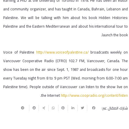
earning a PhD at the University of Toronto in 1978. He has been an editor
and community organizer, and has taught in Canada, Bahrain, Lebanon and
Palestine. We will be talking with him about his book Hidden Histories:
Palestine and the Eastern Mediterranean and about his international tour to
launch the book.
Voice of Palestine
http://www.voiceofpalestine.ca/
broadcasts weekly on
Vancouver Cooperative Radio (CFRO) 102.7 FM, Vancouver, Canada. The
show has been on the air since Sept. 1, 1987 and broadcasts for one hour
every Tuesday night from 8 to 9 pm PST (Wed. morning from 6:00-7:00 am
Palestine time). People outside of Vancouver can listen to the show live on
.
the Internet
http://www.coopradio.org/content/listen
شارك المقال عبر: