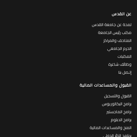
عن القدس
لمحة عن جامعة القدس
مكتب رئيس الجامعة
المتاحف والمراكز
الحرم الجامعي
المكتبات
وظائف شاغرة
إتـصل بنا
القبول والمساعدات المالية
القبول والتسجيل
برامج البكالوريوس
برامج الماجستير
برامج الدبلوم
المنح والمساعدات المالية
برنامج الزائر الدولي