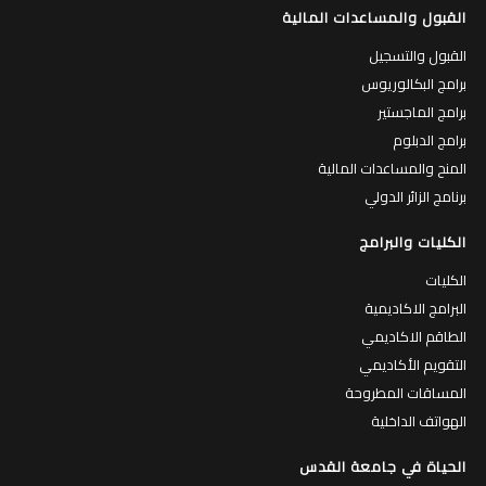
القبول والمساعدات المالية
القبول والتسجيل
برامج البكالوريوس
برامج الماجستير
برامج الدبلوم
المنح والمساعدات المالية
برنامج الزائر الدولي
الكليات والبرامج
الكليات
البرامج الاكاديمية
الطاقم الاكاديمي
التقويم الأكاديمي
المساقات المطروحة
الهواتف الداخلية
الحياة في جامعة القدس