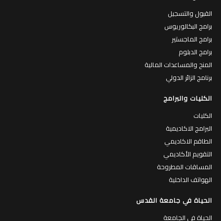
القبول والتسجيل
برامج البكالوريوس
برامج الماجستير
برامج الدبلوم
المنح والمساعدات المالية
برنامج الزائر الدولي
الكليات والبرامج
الكليات
البرامج الاكاديمية
الطاقم الاكاديمي
التقويم الأكاديمي
المساقات المطروحة
الهواتف الداخلية
الحياة في جامعة القدس
الحياة في الجامعة