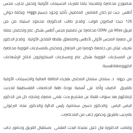
هامبورغ محاضرة وتقديما عاما لفيزياء الجسيمات الأولية وتحليل تجارب مجس
أطلس حيث تم خلال العامين الماضيين تأكيد وجود جسيم Higgs وبكتلة حوالي
126 جيجا اليكترون فولت. وقدم طالب الدكتوراه محمود استيته من من
فريق Atlas من CERN محاضرة عن تصميم مجس أطلس بشكل عام وتخصص عمله
في معيرة المجس الأولي لأطلس والمتعلق بنقطة التفاعل الأولية. وقدم الدكتور
شريف غيثان من جامعة كومبرا من البرتغال ومختص بالمسارعات النووية محاضرة
عن المسارعات النووية بشكل عام ومسارعات السنكروترون لانتاج الإشعاعات
الكهرومغناطيسية.
من جهته د. سلمان سلمان المختص بفيزياء الطاقة العالية والجسيمات الأولية
بالفريق الضيف وأكد على أهمية عودة طلبة الجامعات الفلسطينية للحديث
لزملائهم بعد سنوات قليلة عن مشاريع بحث علمي مميزة. وشارك كل من الدكتور
الياس الياس والدكتور حسين سمامرة رئيس الدائرة والدكتور عماد البرغوثي
بالترحيب بالفريق وحضور جانب من المحاضرات.
وقامت الدكتورة نبال خليل عميدة البحث العلمي باستقبال الفريق وحضور جانب