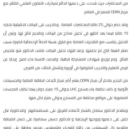
من المحاضرات حيث شددت على دعمها الدائم لمبادرات التعاون العلمي القائم مع
مركز CERN المميز في العالم.
وقد حضر حوالي 25 طالبا المحاضرات العامة. وكتدريب على البيانات الحقيقية شارك
15 طالبا فيما بعد الظهر في تحليل نماذج من البيانات وتقديم نتائج لها. وتبين أن
التحليل يتناسب مع التقديرات العامة مع فارق بنسبة الخطأ الإحصائية الكبيرة بسبب
صغر العينة التي تم تحليلها. وعند انتهاء تحليل البيانات قامت الدكتور شو بتلخيص
النتائج وتم توزيع شهادات المشاركة للطلبة. وقدمت الآنسة نداء اصبح إيجازا عن
فرص التعليم والتدريب المتوفرة في أوروبا وتشمل المئات من الفرص.
من الجدير بالذكر أن مركز CERN يعتبر أكبر مركز لأبحاث الطاقة العالية والجسيمات
الأولية و كانت تكلفة بناء مسارع LHC بحوالي 15 مليار دولار بينما تكلف المجسات
المنصوبة على مواقع مختلفة من المسارع بحوالي مليار لكل منها.
ويتقدم الدكتور سلمان بالشكر لأعضاء الفريق على مساهماتهم وللدكتورة نبال
خليل على دعمها وروحها الإيجابية و للدكتور حسين سمامرة على حسن الضيافة
وتقديم كل التسهيلات من دائرة الفيزياء وللمهندس محمد بواطنة على توفير