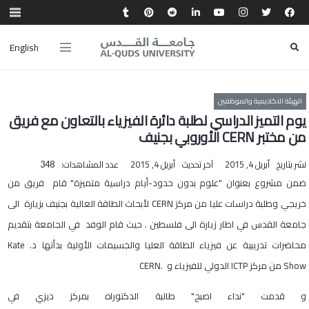
English
الهيئة الاكاديمية والموظفين
يوم التميز الدراسي لطلبة دائرة الفيزياء بالتعاون مع فريق
من مختبر CERN الأوروبي بجنيف
نشر بتاريخ
أبريل 4, 2015
آخر تحديث
أبريل 4, 2015
عدد المشاهدات:
348
ضمن مشروع بعنوان "علوم بدون حدود-أيام دراسية متميزة" قام فريق من
خريجي وطلبة دراسات عليا من مركز CERN لأبحاث الطاقة العالية بجنيف بزيارة الى
جامعة القدس في اطار زيارة الى فلسطين . حيث قام الوفد في الجامعة بتقديم
محاضرات تدريبية عن فيزياء الطاقة العليا والجسيمات الأولية بدأتها د. Kate
Show من مركز ICTP الدولي للفيزياء و .CERN
و قدمت "نداء اصبح" طالبة الدكتوراه بمركز ديزي في