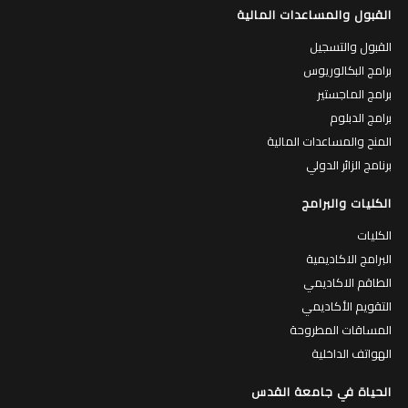
القبول والمساعدات المالية
القبول والتسجيل
برامج البكالوريوس
برامج الماجستير
برامج الدبلوم
المنح والمساعدات المالية
برنامج الزائر الدولي
الكليات والبرامج
الكليات
البرامج الاكاديمية
الطاقم الاكاديمي
التقويم الأكاديمي
المساقات المطروحة
الهواتف الداخلية
الحياة في جامعة القدس