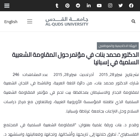
English
الهيئة الاكاديمية والموظفين
الدكتور محمد بنات في مؤتمر حول المقاومة الشعبية
السلمية في إسبانيا
نشر بتاريخ
فبراير 28, 2015
آخر تحديث
فبراير 28, 2015
عدد المشاهدات:
246
​شارك الدكتور محمد بنات، من دائرة اللغة العربية، والناشط في اللجان الشعبية
لمقاومة الجدار والاستيطان بمحافظة بيت لحم في مؤتمر المقاومة الشعبية
السلمية الذي نظمته المؤسسة الأوروبية العربية، وبالتعاون مع مركز دراسات
السلام وحل النزاعات بجامعة غرناطة بإسبانيا.
وقدم د. بنات ورقة علمية بعنوان: "المقاومة الشعبية السلمية في المجتمع
الفلسطيني"، تطرق خلالها إلى تاريخها، وأشكالها، ولجانها، وفعاليتها، واستشهد د.