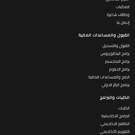
المكتبات
وظائف شاغرة
إتـصل بنا
القبول والمساعدات المالية
القبول والتسجيل
برامج البكالوريوس
برامج الماجستير
برامج الدبلوم
المنح والمساعدات المالية
برنامج الزائر الدولي
الكليات والبرامج
الكليات
البرامج الاكاديمية
الطاقم الاكاديمي
التقويم الأكاديمي