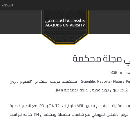
الموظف
في مجلة محكمة
دات:
338
تم نشر ورقة بحثة للدكتور محمد حجوج في مجلة محكمة Scientific Reports- Nature Publishing Group تستكشف فرضية استخدام "التصوير بالرنين
كما و تضمن البحث مراقبة مباشرة لموت الخلايا بالتحليل الكهربائي. حيث تمت المقارنة باستخدام تصوير MRIبمتواليات T1، T2 و PD، مع الصور البصرية
المكتسبة باستخدام الأصباغ الحساسة لدرجة الحموضة في محلول أجار جل عولج بالتحليل الكهربائي مع قياسات منفصلة ودقيقة ل PH كذلك تم اثبات