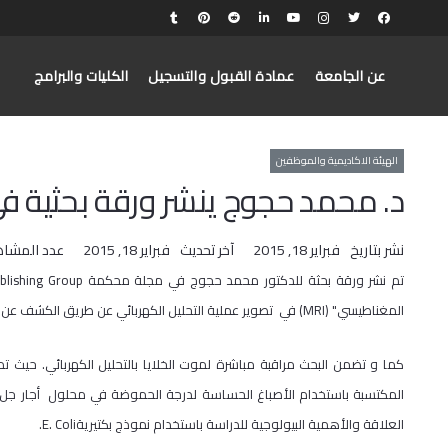
عن الجامعة
عمادة القبول والتسجيل
الكليات والبرامج
الهيئة الاكاديمية والموظفين
د. محمد حجوج ينشر ورقة بحثية 
نشر بتاريخ
فبراير 18, 2015
آخر تحديث
فبراير 18, 2015
عدد المشاه
المغناطيسي" (MRI) في تصوير عملية التحليل الكهربائي عن طريق الكشف عن نشاط الايون الهيدروجيني لدرجة الحموضة (PH).
العلاقة والأهمية البيولوجية للدراسة باستخدام نموذج بكتيريةE. Coli.