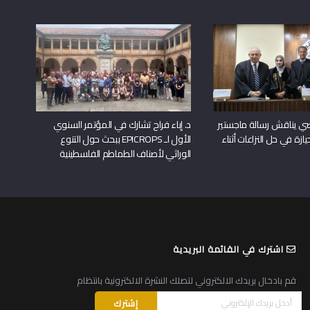
راضي يناقش رسالة ماجستير
د. إباء فراح تشارك في المؤتمر السنوي
يازة في حل النزاعات أثناء
الأول لـ EPICROPS ببحث حول التنوع
الوراثي لأصناف الطماطم الفلسطينية
اشترك في القائمة البريدية
قم بادخال بريدك الالكتروني لتصلك النشرة الالكترونية بانتظام