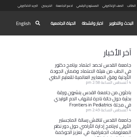
الطالب
الصف الإلكتروني
المستودع الرقمي
ادعم الجامعة
الخريجين
البريد الالكتروني
English
البحث والتطوير
اخبار وانشطة
الحياة الجامعية
آخر الأخبار
جامعة القدس تحصد اعتماد برنامج دكتور
في الطب من هيئة الاعتماد وضمان الجودة
الأردنية وفق المعايير العالمية للتعليم الطبي
4 أغسطس الساعة 2:58 pm
باحثون من جامعة القدس ينشرون ورقة
بحثية حول حالة نادرة لالتهاب الدم الوليدي
في مجلة Frontiers in Pediatrics
4 أغسطس الساعة 2:49 pm
جامعة القدس تناقش رسالة الماجستير
الأولى لبرنامج إدارة الأراضي حول دور نظم
المعلومات الجغرافية في تعزيز الحوكمة