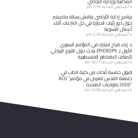
المكانية وإدارة الأراضي
4 أغسطس الساعة 2:36 pm
برنامج إدارة الأراضي يناقش رسالة ماجستير
حول دور إثبات الحيازة في حل النزاعات أثناء
أعمال التسوية
4 أغسطس الساعة 2:26 pm
د. إباء فراح تشارك في المؤتمر السنوي
الأول لـ EPICROPS ببحث حول التنوع الوراثي
لأصناف الطماطم الفلسطينية
4 أغسطس الساعة 10:21 am
قبول خمسة أبحاث من كلية الطب في
جامعة القدس للعرض في مؤتمر” ACG
2026″ بالولايات المتحدة
4 أغسطس الساعة 10:08 am