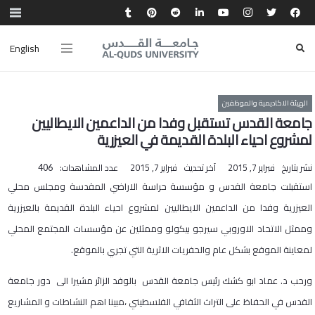
English
الهيئة الاكاديمية والموظفين
جامعة القدس تستقبل وفدا من الداعمين الايطاليين
لمشروع احياء البلدة القديمة في العيزرية
نشر بتاريخ
فبراير 7, 2015
آخر تحديث
فبراير 7, 2015
عدد المشاهدات:
406
​استقبلت جامعة القدس و مؤسسة حراسة الاراضي المقدسة ومجلس محلي
العيزرية وفدا من الداعمين الايطاليين لمشروع احياء البلدة القديمة بالعيزرية
وممثل الاتحاد الاوروبي سيرجو بيكولو وممثلين عن مؤسسات المجتمع المحلي
لمعاينة الموقع بشكل عام والحفريات الاثرية التي تجري بالموقع.
ورحب د. عماد ابو كشك رئيس جامعة القدس بالوفد الزائر مشيرا الى دور جامعة
القدس في الحفاظ على التراث الثقافي الفلسطيني ،مبينا اهم النشاطات و المشاريع