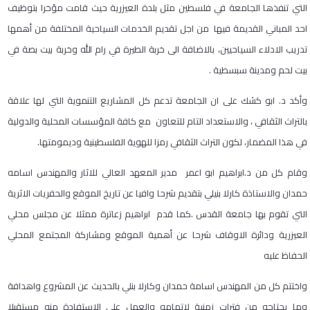
التي تنفذها الجامعة في فلسطين مثل بلدة العيزرية حيث قامت مؤخرا بتوظيف
احد المباني القديمة فيها من اجل تقديم الخدمات السياحية المختلفة من أهمها
تدريب الادلاء السياحيين، بالاضافة الى خربة الطيرة في رام الله وخربة بيت بصة في
بيت لحم ومدينة سبسطية .
وأكد د. ابو كشك على ان الجامعة تدعم كل المشاريع التنموية التي لها علاقة
بالتراث الثقافي ، والاستعداد التام للتعاون مع كافة المؤسسات المحلية والدولية
في هذا المضمار، لكون التراث الثقافي رمزا للهوية الفلسطينية وديمومتها.
وقام كل من د.ابراهيم ابو اعمر مدير المعهد العالي للاثار والمهندس اسامه
حمدان والاستاذة كارلا بنيلي بتقديم شرحا وافيا عن تاريخ الموقع والحفريات الاثرية
التي تقوم بها جامعة القدس .كما قدم ابراهيم زعاترة ممثلا عن مجلس محلي
العيزرية ودائرة الاوقاف شرحا عن أهمية الموقع ومشاركة المجتمع المحلي
الحفاظ عليه
واختتم كل من المهندس اسامة حمدان وكارلا بنلي بالحديث عن المشروع واهدافة
وما يحتاجه من فترات زمنية لاتمامه والعمل على الاستفادة منه مستقبلا