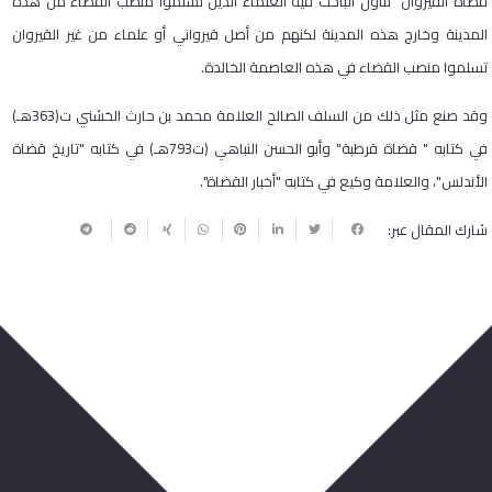
قضاة القيروان" تناول الباحث فيه العلماء الذين تسلموا منصب القضاء من هذه
المدينة وخارج هذه المدينة لكنهم من أصل قيرواني أو علماء من غير القيروان
تسلموا منصب القضاء في هذه العاصمة الخالدة.
وقد صنع مثل ذلك من السلف الصالح العلامة محمد بن حارث الخشني ت(363هـ)
في كتابه " قضاة قرطبة" وأبو الحسن النباهي (ت793هـ) في كتابه "تاريخ قضاة
الأندلس"، والعلامة وكيع في كتابه "أخبار القضاة".
شارك المقال عبر:
ربما يعجبك أيضا