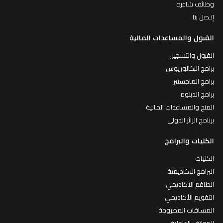
وظائف شاغرة
إتـصل بنا
القبول والمساعدات المالية
القبول والتسجيل
برامج البكالوريوس
برامج الماجستير
برامج الدبلوم
المنح والمساعدات المالية
برنامج الزائر الدولي
الكليات والبرامج
الكليات
البرامج الاكاديمية
الطاقم الاكاديمي
التقويم الأكاديمي
المساقات المطروحة
الهواتف الداخلية