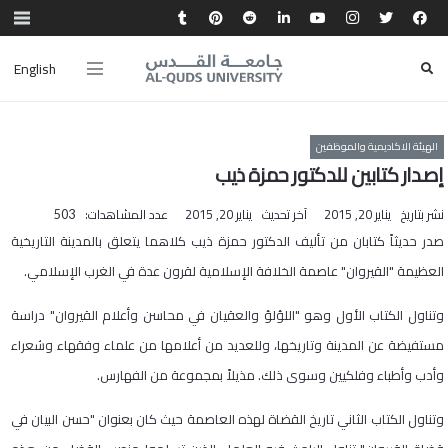
English
الهيئة الاكاديمية والموظفين
إصدار كتابين للدكتور حمزة ذيب
نشر بتاريخ
يناير 20, 2015
آخر تحديث
يناير 20, 2015
عدد المشاهدات:
503
​صدر حديثاً كتابان من تأليف الدكتور حمزة ذيب كلاهما يتعلق بالمدينة التاريخية
العظيمة "القيروان" عاصمة الخلافة الإسلامية لقرون عدة في الغرب الإسلامي.
وتناول الكتاب الأول وهو "اللؤلؤ والعقيان في محاسن وأعلام القيروان" دراسة
مستفيضة عن المدينة وتاريخها، وللعديد من أعلامها من علماء وفقهاء وشعراء
وأدب وأطباء وفلكيين وسوى ذلك. مذيلاً بمجموعة من الفهارس.
وتناول الكتاب الثاني تاريخ القضاة لهذه العاصمة حيث كان بعنوان "حسن البيان في