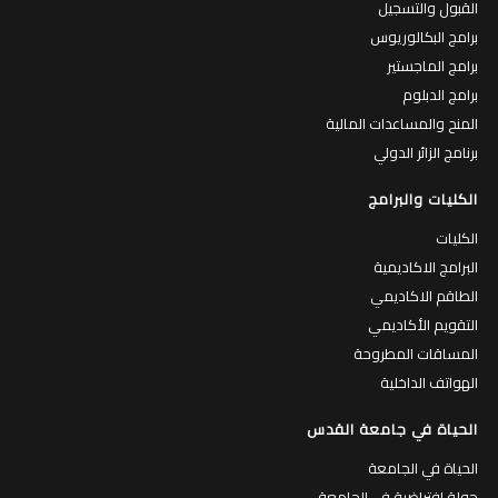
القبول والتسجيل
برامج البكالوريوس
برامج الماجستير
برامج الدبلوم
المنح والمساعدات المالية
برنامج الزائر الدولي
الكليات والبرامج
الكليات
البرامج الاكاديمية
الطاقم الاكاديمي
التقويم الأكاديمي
المساقات المطروحة
الهواتف الداخلية
الحياة في جامعة القدس
الحياة في الجامعة
جولة افتراضية في الجامعة