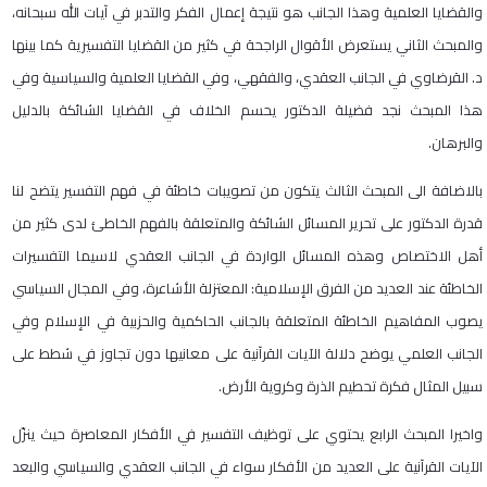
والقضايا العلمية وهذا الجانب هو نتيجة إعمال الفكر والتدبر في آيات الله سبحانه،
والمبحث الثاني يستعرض الأقوال الراجحة في كثير من القضايا التفسيرية كما بينها
د. القرضاوي في الجانب العقدي، والفقهي، وفي القضايا العلمية والسياسية وفي
هذا المبحث نجد فضيلة الدكتور يحسم الخلاف في القضايا الشائكة بالدليل
والبرهان.
بالاضافة الى المبحث الثالث يتكون من تصويبات خاطئة في فهم التفسير يتضح لنا
قدرة الدكتور على تحرير المسائل الشائكة والمتعلقة بالفهم الخاطئ لدى كثير من
أهل الاختصاص وهذه المسائل الواردة في الجانب العقدي لاسيما التفسيرات
الخاطئة عند العديد من الفرق الإسلامية: المعتزلة الأشاعرة، وفي المجال السياسي
يصوب المفاهيم الخاطئة المتعلقة بالجانب الحاكمية والحزبية في الإسلام وفي
الجانب العلمي يوضح دلالة الآيات القرآنية على معانيها دون تجاوز في شطط على
سبيل المثال فكرة تحطيم الذرة وكروية الأرض.
واخيرا المبحث الرابع يحتوي على توظيف التفسير في الأفكار المعاصرة حيث ينزّل
الآيات القرآنية على العديد من الأفكار سواء في الجانب العقدي والسياسي والبعد