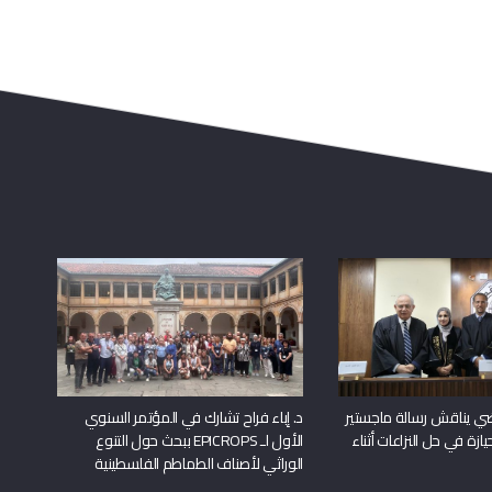
راضي يناقش رسالة ماجستير
د. إباء فراح تشارك في المؤتمر السنوي
يازة في حل النزاعات أثناء
الأول لـ EPICROPS ببحث حول التنوع
الوراثي لأصناف الطماطم الفلسطينية