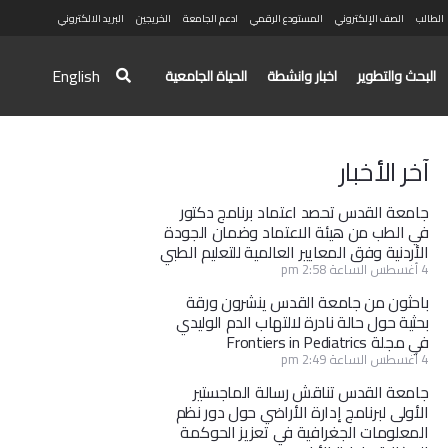
الطالب
الصف الإلكتروني
المستودع الرقمي
ادعم الجامعة
الخريجين
البريد الالكتروني
English
البحث والتطوير
اخبار وانشطة
الحياة الجامعية
آخر الأخبار
جامعة القدس تحصد اعتماد برنامج دكتور
في الطب من هيئة الاعتماد وضمان الجودة
الأردنية وفق المعايير العالمية للتعليم الطبي
4 أغسطس الساعة 2:58 pm
باحثون من جامعة القدس ينشرون ورقة
بحثية حول حالة نادرة لالتهاب الدم الوليدي
في مجلة Frontiers in Pediatrics
4 أغسطس الساعة 2:49 pm
جامعة القدس تناقش رسالة الماجستير
الأولى لبرنامج إدارة الأراضي حول دور نظم
المعلومات الجغرافية في تعزيز الحوكمة