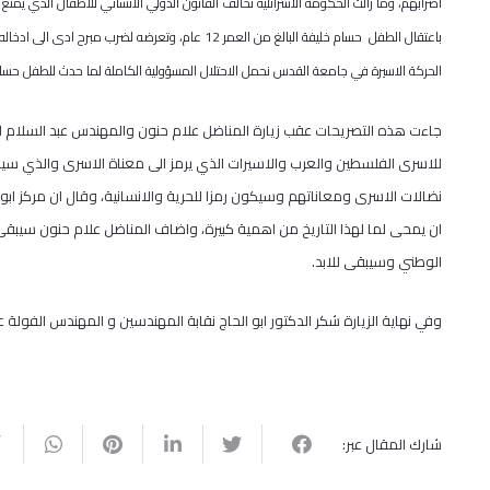
اضرابهم، وما زالت الحكومة الاسرائلية تخالف القانون الدولي الانساني للاطفال الذي يمنع
باعتقال الطفل حسام خليفة البالغ من العمر 12 عام، 
الحركة الاسيرة في جامعة القدس نحمل الاحتلال المسؤولية الكاملة لما حدث للطفل حس
جاءت هذه التصريحات عقب زيارة المناضل علام حنون والمهندس عبد السلام ا
للاسرى الفلسطين والعرب والاسيرات الذي يرمز الى معناة الاسرى والذي س
نضالات الاسرى ومعاناتهم وسيكون رمزا للحرية والانسانية، وقال ان مركز ابو
ان يمحى لما لهذا التاريخ من اهمية كبيرة، واضاف المناضل علام حنون سيبقى
الوطني وسيبقى للابد.
وفي نهاية الزيارة شكر الدكتور ابو الحاج نقابة المهندسين و المهندس الفول
شارك المقال عبر: