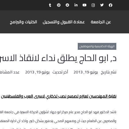
عن الجامعة
عمادة القبول والتسجيل
الكليات والبرامج
الهيئة الاكاديمية والموظفين
د٫ ابو الحاج يطلق نداء لانقاذ الاسرى الاردنيين
نشر بتاريخ
يونيو 19, 2013
آخر تحديث
يونيو 19, 2013
عدد المشاه
نقابة المهندسين تعتزم تصميم نصب تذكاري لاسرى العرب والفلسطينيين
ناشد الدكتور فهد ابو الحاج مدير عام مركز ابو جهاد لشؤون الحركة الاسيرة في جامعة القد
والمضربين عن الطعام حيث ان وضعهم الصحي يتدهور بشكل كبير، واكد ان ادارة المعتقلا