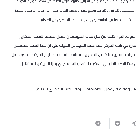
 اعتقالهم والاعتداء عليهم، ولكن اسرائيل ضاربة بعرض الحائط كل هذه المواثيق الدولية
وتعرضه لضرب مبرح ادى الى ادخاله مستشفى هداسا، وهو يمر بوضع نفسي صعب للغاية. ونحن في مركز ابو جهاد لشؤون
ام وكافة المعتلقين الفلسطينين والعرب وخاصة المضربين عن الطعام.
لفولة، الذي كلف من قبل نقابة المهندسين بعمل تصميم للنصب التذكاري
ينشئ في باحة المركز ،حيث عقب المهندس الفولة على ان هذا النصب سيعكس
 جهاد يستحق منا كامل الدعم والمساندة لانه يحفظ تاريخ الحركة الاسيرة، قبل
 هذا الصرح التاريخي العظيم للشعب الفلسطيني رمزا للحرية والاستقلال
ة على وقفته في عمل التصميمات الازمة للنصب التذكاري للاسرى.