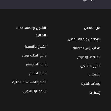
عن القدس
القبول والمساعدات
المالية
لمحة عن جامعة القدس
القبول والتسجيل
مكتب رئيس الجامعة
برامج البكالوريوس
المتاحف والمراكز
برامج الماجستير
الحرم الجامعي
برامج الدبلوم
المكتبات
المنح والمساعدات المالية
وظائف شاغرة
برنامج الزائر الدولي
إتـصل بنا