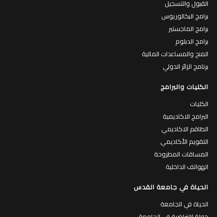
القبول والتسجيل
برامج البكالوريوس
برامج الماجستير
برامج الدبلوم
المنح والمساعدات المالية
برنامج الزائر الدولي
الكليات والبرامج
الكليات
البرامج الاكاديمية
الطاقم الاكاديمي
التقويم الأكاديمي
المساقات المطروحة
الهواتف الداخلية
الحياة في جامعة القدس
الحياة في الجامعة
جولة افتراضية في الجامعة