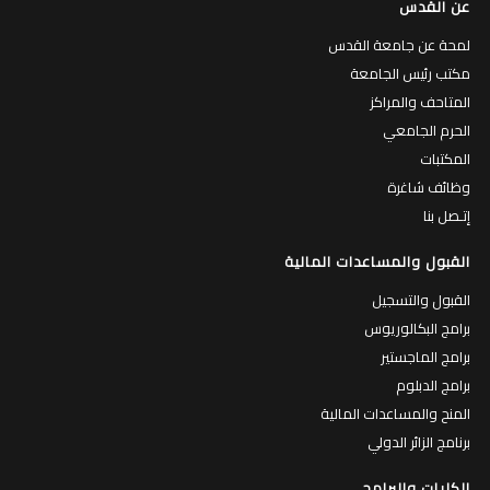
عن القدس
لمحة عن جامعة القدس
مكتب رئيس الجامعة
المتاحف والمراكز
الحرم الجامعي
المكتبات
وظائف شاغرة
إتـصل بنا
القبول والمساعدات المالية
القبول والتسجيل
برامج البكالوريوس
برامج الماجستير
برامج الدبلوم
المنح والمساعدات المالية
برنامج الزائر الدولي
الكليات والبرامج