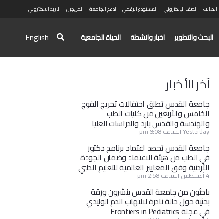
الطالب
الصف الإلكتروني
المستودع الرقمي
ادعم الجامعة
الخريجين
البريد الالكتروني
English
البحث والتطوير
اخبار وانشطة
الحياة الجامعية
آخر الأخبار
جامعة القدس تطلق احتفالات تخريج الفوج
الخامس والأربعين من كليات الطب
والهندسة والقدس بارد والدراسات العليا
Yesterday الساعة 9:08 pm
جامعة القدس تحصد اعتماد برنامج دكتور
في الطب من هيئة الاعتماد وضمان الجودة
الأردنية وفق المعايير العالمية للتعليم الطبي
4 أغسطس الساعة 2:58 pm
باحثون من جامعة القدس ينشرون ورقة
بحثية حول حالة نادرة لالتهاب الدم الوليدي
في مجلة Frontiers in Pediatrics