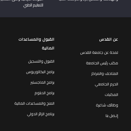
للتعليم الطبي
عن القدس
القبول والمساعدات
المالية
لمحة عن جامعة القدس
القبول والتسجيل
مكتب رئيس الجامعة
برامج البكالوريوس
المتاحف والمراكز
برامج الماجستير
الحرم الجامعي
برامج الدبلوم
المكتبات
المنح والمساعدات المالية
وظائف شاغرة
برنامج الزائر الدولي
إتـصل بنا