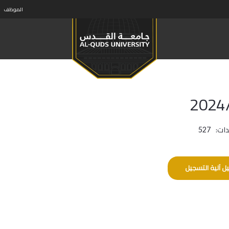
الموظف
ات:
527
ل آلية التسجيل