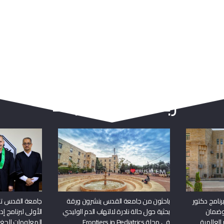
ربما يعجبك أيضا
نامج دكتور
باحثون من جامعة القدس ينشرون ورقة
جامعة القدس تن
وضمان
بحثية حول حالة نادرة لالتهاب الدم الوليدي
الأولى لبرنامج إ
 العالمية
في مجلة Frontiers in Pediatrics
المعلومات الجغر