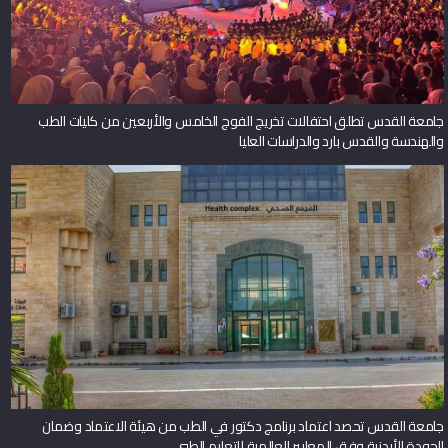
جامعة القدس تطلق احتفالات تخريج الفوج الخامس والأربعين من كليات الطب
والهندسة والقدس بارد والدراسات العليا
جامعة القدس تحصد اعتماد برنامج دكتور في الطب من هيئة الاعتماد وضمان
الجودة الأردنية وفق المعايير العالمية للتعليم الطبي