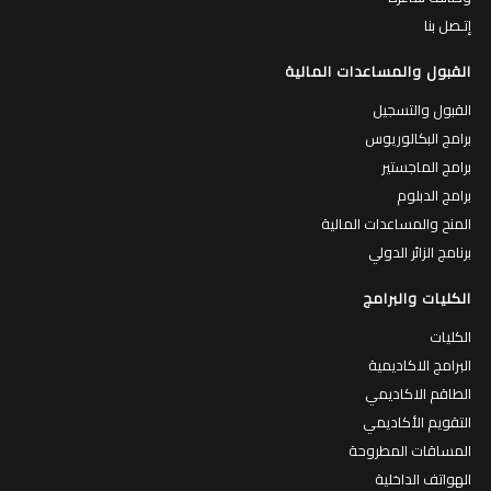
إتـصل بنا
القبول والمساعدات المالية
القبول والتسجيل
برامج البكالوريوس
برامج الماجستير
برامج الدبلوم
المنح والمساعدات المالية
برنامج الزائر الدولي
الكليات والبرامج
الكليات
البرامج الاكاديمية
الطاقم الاكاديمي
التقويم الأكاديمي
المساقات المطروحة
الهواتف الداخلية