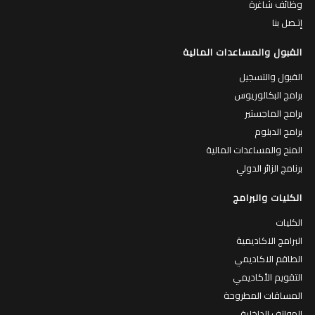
وظائف شاغرة
إتـصل بنا
القبول والمساعدات المالية
القبول والتسجيل
برامج البكالوريوس
برامج الماجستير
برامج الدبلوم
المنح والمساعدات المالية
برنامج الزائر الدولي
الكليات والبرامج
الكليات
البرامج الاكاديمية
الطاقم الاكاديمي
التقويم الأكاديمي
المساقات المطروحة
الهواتف الداخلية