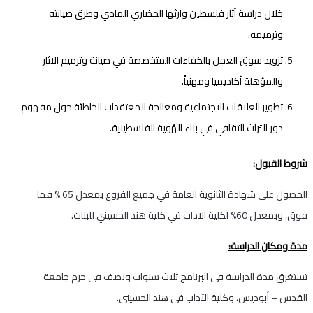
خلال دراسة آثار فلسطين وارثها الحضاري المادي وطرق صيانته
وترميمه.
تزويد سوق العمل بالكفاءات المتخصصة في صيانة وترميم الآثار
والمؤهلة أكاديميا ومهنياً.
تطوير العلاقات الاجتماعية ومعالجة المعتقدات الخاطئة حول مفهوم
دور التراث الثقافي في بناء الهُوية الفلسطينية.
شروط القبول:
الحصول على شهادة الثانوية العامة في جميع الفروع بمعدل 65 % فما
فوق، وبمعدل 60% لكلية الآداب في كلية هند الحسيني للبنات.
مدة ومكان الدراسة:
تستغرق مدة الدراسة في البرنامج ثلاث سنوات ونصف في حرم جامعة
القدس – أبوديس، وكلية الآداب في هند الحسيني.