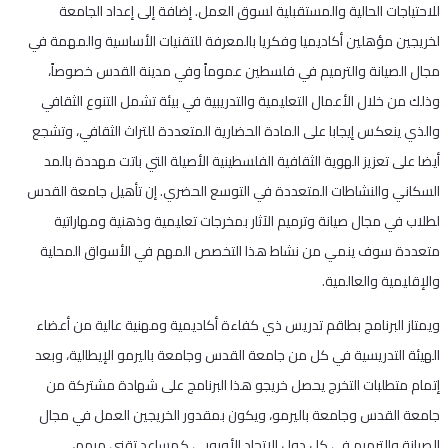
للاحتياجات الحالية والمستقبلية لسوق العمل. إضافة إلى إعداد الجامعة
لخريجين مؤهلين أكاديميا وفكريا بالمعرفة للتقنيات الأساسية والمهمة في
مجال الصيانة والترميم في فلسطين عموماً وفي مدينة القدس خصوصاً،
وذلك من خلال الأعمال التعليمية والتدريبية في بيئة تشمل التنوع الثقافي
والذي ينعكس إيجابا على المادة الحضارية المتعددة للتراث الثقافي، وتشجع
أيضا على تعزيز الهوية الثقافية الفلسطينية الأصيلة التي باتت مهددة بالمد
السكاني والنشاطات المتعددة في التوسع الحضري. إن تأهيل جامعة القدس
لطلاب في مجال صيانة وترميم الآثار بمخرجات تعليمية وذهنية ومهاراتية
متعددة سوف ينمي من نشاط هذا التخصص المهم في الأسواق المحلية
والإقليمية والعالمية.
ويمتاز البرنامج بطاقم تدريس ذي كفاءة أكاديمية ومهنية عالية من أعضاء
الهيئة التدريسية في كل من جامعة القدس وجامعة باليرمو الإيطالية، وبعد
إتمام متطلبات التخرج يحصل خريجو هذا البرنامج على شهادة مشتركة من
جامعة القدس وجامعة باليرمو، ويكون بمقدور الخريجين العمل في مجال
الصيانة والترميم في كل دول الاتحاد الأوروبي كمساعد تقني مرمم،