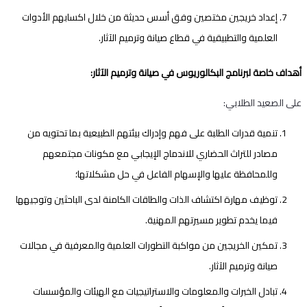
إعداد خريجين مختصين وفق أسس حديثة من خلال اكسابهم الأدوات
العلمية والتطبيقية في قطاع صيانة وترميم الآثار.
أهداف خاصة لبرنامج البكالوريوس في صيانة وترميم الآثار:
على الصعيد الطلابي:
تنمية قدرات الطلبة على فهم وإدراك بيئتهم الطبيعية بما تحتويه من
مصادر للتراث الحضاري للاندماج الإيجابي مع مكونات مجتمعهم
وللمحافظة عليها والإسهام الفاعل في حل مشكلاتها؛
توظيف مهارة اكتشاف الذات والطاقات الكامنة لدى الباحثين وتوجيهها
فيما يخدم تطوير مسيرتهم المهنية.
تمكين الخريجين من مواكبة التطورات العلمية والمعرفية في مجالات
صيانة وترميم الآثار.
تبادل الخبرات والمعلومات والاستراتيجيات مع الهيئات والمؤسسات