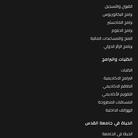
القبول والتسجيل
برامج البكالوريوس
برامج الماجستير
برامج الدبلوم
المنح والمساعدات المالية
برنامج الزائر الدولي
الكليات والبرامج
الكليات
البرامج الاكاديمية
الطاقم الاكاديمي
التقويم الأكاديمي
المساقات المطروحة
الهواتف الداخلية
الحياة في جامعة القدس
الحياة في الجامعة