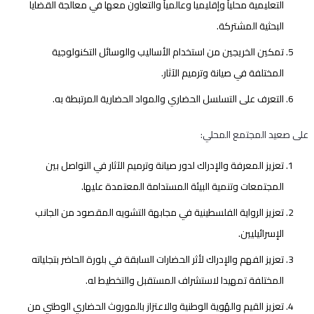
التعليمية محلياً وإقليميا وعالمياً والتعاون معها في معالجة القضايا
البحثية المشتركة.
تمكين الخريجين من استخدام الأساليب والوسائل التكنولوجية
المختلفة في صيانة وترميم الآثار.
التعرف على التسلسل الحضاري والمواد الحضارية المرتبطة به.
على صعيد المجتمع المحلي:
تعزيز المعرفة والإدراك لدور صيانة وترميم الآثار في التواصل بين
المجتمعات وتنمية البيئة المستدامة المعتمدة عليها.
تعزيز الرواية الفلسطينية في مجابهة التشويه المقصود من الجانب
الإسرائيليين.
تعزيز الفهم والإدراك لأثر الحضارات السابقة في بلورة الحاضر بتجلياته
المختلفة تمهيدا لاستشراف المستقبل والتخطيط له.
تعزيز القيم والهُوية الوطنية والاعتزاز بالموروث الحضاري الوطني من