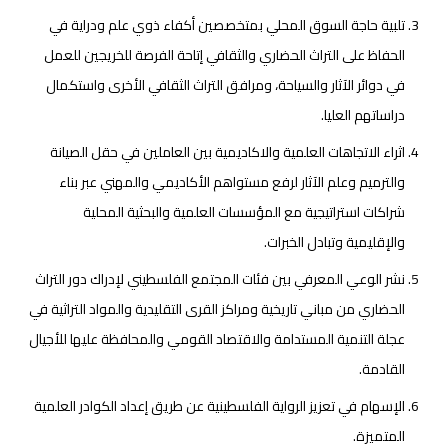
تلبية حاجة السوق المحلي بمتخصصين أكفاء ذوي علم ودراية في
الحفاظ على التراث الحضاري والثقافي إتاحة الفرصة للخريجين للعمل
في دوائر الآثار والسياحة، ومرافق التراث الثقافي الأخرى واستكمال
دراساتهم العليا.
اثراء الاتجاهات العلمية والاكاديمية بين العاملين في حقل الصيانة
والترميم وعلم الآثار لرفع مستواهم الأكاديمي والمهني عبر بناء
شراكات استراتيجية مع المؤسسات العلمية والبحثية المحلية
والإقليمية وتبادل الخبرات.
نشر الوعي المعرفي بين فئات المجتمع الفلسطيني لإدراك دور التراث
الحضاري من مباني تاريخية ومراكز القرى التقليدية والمواد التراثية في
عجلة التنمية المستدامة والاقتصاد القومي والمحافظة عليها للأجيال
القادمة.
الإسهام في تعزيز الرواية الفلسطينية عن طريق إعداد الكوادر العلمية
المتميزة.