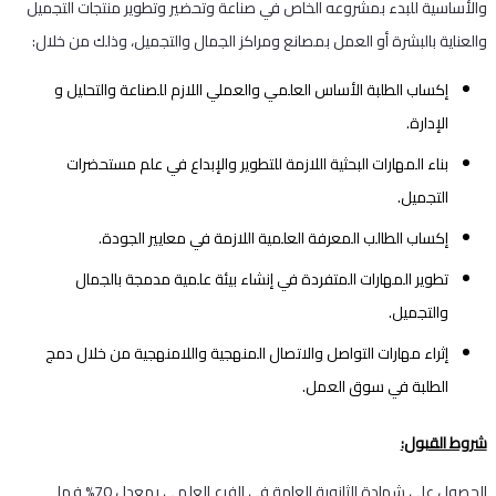
والأساسية للبدء بمشروعه الخاص في صناعة وتحضير وتطوير منتجات التجميل
والعناية بالبشرة أو العمل بمصانع ومراكز الجمال والتجميل، وذلك من خلال:
إكساب الطلبة الأساس العلمي والعملي اللازم للصناعة والتحليل و
الإدارة.
بناء المهارات البحثية اللازمة للتطوير والإبداع في علم مستحضرات
التجميل.
إكساب الطالب المعرفة العلمية اللازمة في معايير الجودة.
تطوير المهارات المتفردة في إنشاء بيئة علمية مدمجة بالجمال
والتجميل.
إثراء مهارات التواصل والاتصال المنهجية واللامنهجية من خلال دمج
الطلبة في سوق العمل.
شروط القبول:
الحصول على شهادة الثانوية العامة في الفرع العلمي بمعدل 70% فما