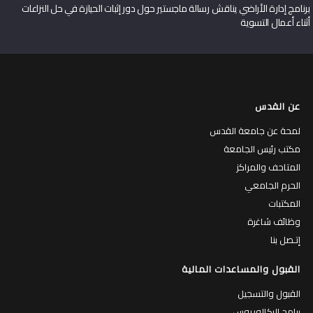
برنامج إدارة الأراضي يناقش رسالة ماجستير حول دور إثبات الحيازة في حل النزاعات
أثناء أعمال التسوية
عن القدس
لمحة عن جامعة القدس
مكتب رئيس الجامعة
المتاحف والمراكز
الحرم الجامعي
المكتبات
وظائف شاغرة
إتـصل بنا
القبول والمساعدات المالية
القبول والتسجيل
برامج البكالوريوس