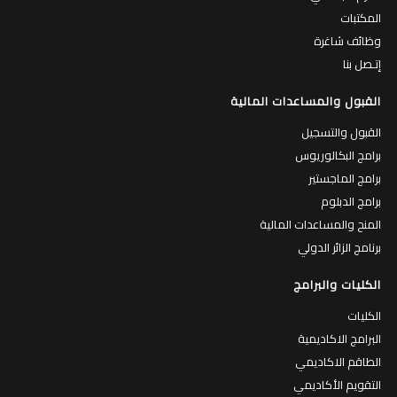
المكتبات
وظائف شاغرة
إتـصل بنا
القبول والمساعدات المالية
القبول والتسجيل
برامج البكالوريوس
برامج الماجستير
برامج الدبلوم
المنح والمساعدات المالية
برنامج الزائر الدولي
الكليات والبرامج
الكليات
البرامج الاكاديمية
الطاقم الاكاديمي
التقويم الأكاديمي