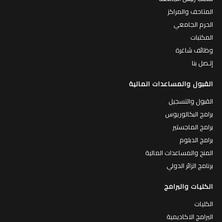
المتاحف والمراكز
الحرم الجامعي
المكتبات
وظائف شاغرة
إتـصل بنا
القبول والمساعدات المالية
القبول والتسجيل
برامج البكالوريوس
برامج الماجستير
برامج الدبلوم
المنح والمساعدات المالية
برنامج الزائر الدولي
الكليات والبرامج
الكليات
البرامج الاكاديمية