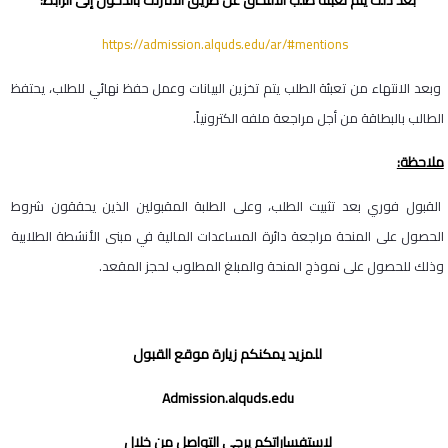
بعد ذلك يتم تعبئة طلب الالتحاق عن طريق الانترنت بالدخول إلى الرابط:
https://admission.alquds.edu/ar/#mentions
وبعد الانتهاء من تعبئة الطلب يتم تخزين البيانات وعمل حفظ نهائي للطلب، يحتفظ
الطالب بالبطاقة من أجل مراجعة ملفه الكترونياً.
ملاحظة:
القبول فوري بعد تثبيت الطلب، وعلى الطلبة المقبولين الذين يحققون شروط
الحصول على المنحة مراجعة دائرة المساعدات المالية في مبنى الأنشطة الطلابية
وذلك للحصول على نموذج المنحة والمبلغ المطلوب لحجز المقعد.
للمزيد يمكنكم زيارة موقع القبول
Admission.alquds.edu
لاستفساراتكم يرجى التواصل من خلال