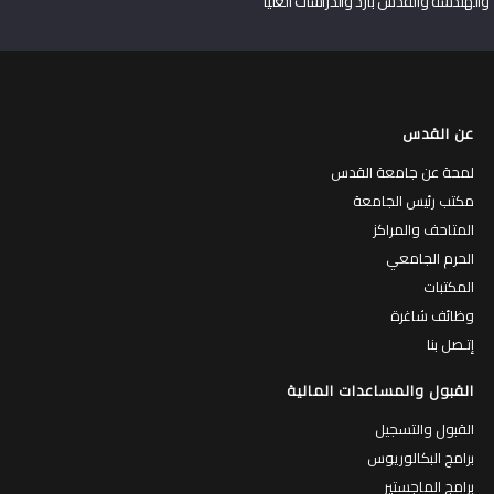
والهندسة والقدس بارد والدراسات العليا
عن القدس
لمحة عن جامعة القدس
مكتب رئيس الجامعة
المتاحف والمراكز
الحرم الجامعي
المكتبات
وظائف شاغرة
إتـصل بنا
القبول والمساعدات المالية
القبول والتسجيل
برامج البكالوريوس
برامج الماجستير