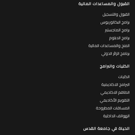
القبول والمساعدات المالية
القبول والتسجيل
برامج البكالوريوس
برامج الماجستير
برامج الدبلوم
المنح والمساعدات المالية
برنامج الزائر الدولي
الكليات والبرامج
الكليات
البرامج الاكاديمية
الطاقم الاكاديمي
التقويم الأكاديمي
المساقات المطروحة
الهواتف الداخلية
الحياة في جامعة القدس