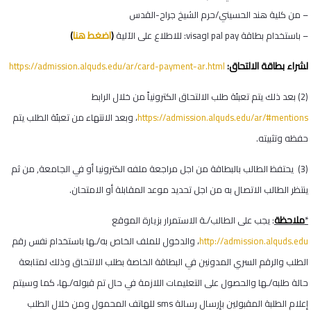
– من كلية هند الحسيني/حرم الشيخ جراح-القدس
(
اضغط هنا
)
– باستخدام بطاقة
pal pay
او
visa
: للاطلاع على الآلية
لشراء بطاقة الالتحاق:
https://admission.alquds.edu/ar/card-payment-ar.html
(2) بعد ذلك يتم تعبئة طلب الالتحاق الكترونياً من خلال الرابط
https://admission.alquds.edu/ar/#mentions
، وبعد الانتهاء من تعبئة الطلب يتم
حفظه وتثبيته.
(3) يحتفظ الطالب بالبطاقة من اجل مراجعة ملفه الكترونيا أو في الجامعة, من ثم
ينتظر الطالب الاتصال به من اجل تحديد موعد المقابلة أو الامتحان.
ملاحظة
*
: يجب على الطالب/ـة الاستمرار بزيارة الموقع
http://admission.alquds.edu
، والدخول للملف الخاص به/ـها باستخدام نفس رقم
الطلب والرقم السري المدونين في البطاقة الخاصة بطلب الالتحاق وذلك لمتابعة
حالة طلبه/ـها والحصول على التعليمات اللازمة في حال تم قبوله/ـها، كما وسيتم
إعلام الطلبة المقبولين بإرسال رسالة
sms
للهاتف المحمول ومن خلال الطلب