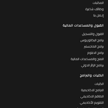
المكتبات
وظائف شاغرة
إتـصل بنا
القبول والمساعدات المالية
القبول والتسجيل
برامج البكالوريوس
برامج الماجستير
برامج الدبلوم
المنح والمساعدات المالية
برنامج الزائر الدولي
الكليات والبرامج
الكليات
البرامج الاكاديمية
الطاقم الاكاديمي
التقويم الأكاديمي