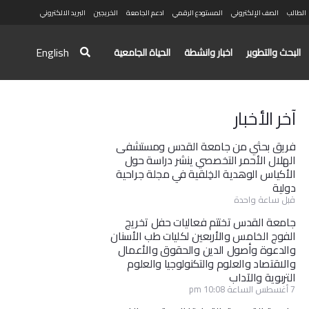
الطالب
الصف الإلكتروني
المستودع الرقمي
ادعم الجامعة
الخريجين
البريد الالكتروني
English
البحث والتطوير
اخبار وانشطة
الحياة الجامعية
آخر الأخبار
فريق بحثي من جامعة القدس ومستشفى
الهلال الأحمر التخصصي ينشر دراسة حول
الأكياس الوهدية الخِلقية في مجلة جراحية
دولية
قبل ساعة واحدة
جامعة القدس تختتم فعاليات حفل تخريج
الفوج الخامس والأربعين لكليات طب الأسنان
والدعوة وأصول الدين والحقوق والأعمال
والاقتصاد والعلوم والتكنولوجيا والعلوم
التربوية والآداب
7 أغسطس الساعة 10:08 pm