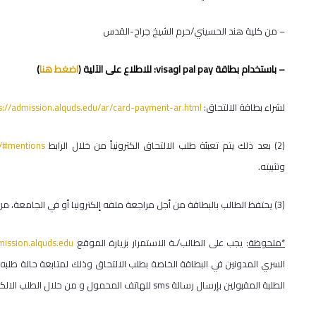
– من كلية هند الحسيني/حرم الشيخ جراح-القدس
– باستخدام بطاقة
pal pay
او
visa
: للاطلاع على الآلية (
اضغط هنا
)
لشراء بطاقة الالتحاق:
s://admission.alquds.edu/ar/card-payment-ar.html
(2) بعد ذلك يتم تعبئة طلب الالتحاق الكترونياً من خلال الرابط
r/#mentions
وتثبيته.
(3) يحتفظ الطالب بالبطاقة من أجل مراجعة ملفه إلكترونيا أو في الجامعة، من ثم ينتظر الطالب الاتصال به من أجل تحديد موعد المقابلة أو الامتحان .
*ملحوظة
: يجب على الطالب/ـة الاستمرار بزيارة الموقع
mission.alquds.edu
السري المدونين في البطاقة الخاصة بطلب الالتحاق وذلك لمتابعة حالة طلبه/
الطلبة المقبولين بإرسال رسالة
sms
للهاتف المحمول و من خلال الطلب الالكت