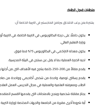
متطلبات قبول الطلبة:
يشترط بمن يرغب الالتحاق ببرنامج الماجستير في التربية الخاصة أن:
يكون حاصلًا على درجة البكالوريوس في التربية الخاصة، في الترب
وزارة التعليم العالي.
يكون معدله التراكمي في البكالوريوس 75% فما فوق.
لديه الخبرة العملية بما لا يقل عن سنتين في البيئة المدرسية.
يقدم مقالاً من 200-250 كلمة يشرح فيه الأهداف التي من أجلها يريد الالتحاق بالبرنامج.
يقدم رسالتي توصية، واحدة من شخص أكاديمي وواحدة من صاحب 
الطلب ومعرفته العلمية والعملية في مجال التدريس، العمل العلاجي
يجتاز مقابلة شخصية وينجح بالامتحانات التي يقدمها القسم للمتقدم
أية شروط أخرى مقررة من الجامعة والجهات المختصة (وزارة التربية وا