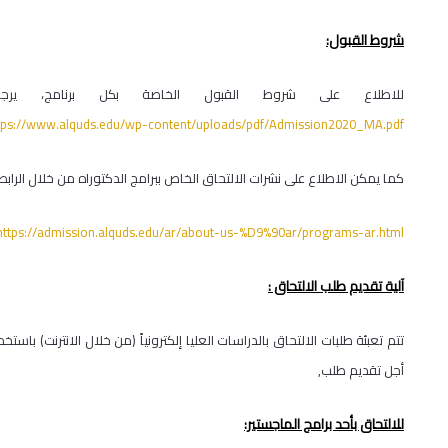
شروط القبول:
للاطلاع على شروط القبول الخاصة بكل برنامج، ير
https://www.alquds.edu/wp-content/uploads/pdf/Admission2020_MA.pdf
كما يمكن الاطلاع على نشرات الالتحاق الخاص ببرامج الدكتوراه من خلال الرابط:
https://admission.alquds.edu/ar/about-us-%D9%90ar/programs-ar.html
آلية تقديم طلب الالتحاق :
تتم تعبئة طلبات الالتحاق بالدراسات العليا إلكترونياً (من خلال الانترنت) ب
أجل تقديم طلب,
للالتحاق بأحد برامج الماجستير: