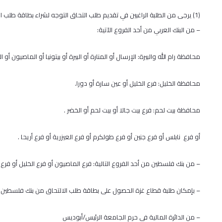
(1) يرجى من الطلبة الراغبين في تقديم طلب التحاق التوجه لشراء بطاقة طلب التحاق لقاء مبلغ وقدره 250 شاقلاً غير مستردة، وذلك من أحد نقاط البيع الآتية:
– من البنك العربي من أحد الفروع الآتية:
محافظة رام الله والبيرة: الإرسال أو المنارة أو البيرة أو بيتونيا أو الماصيون أو ال
محافظة الخليل: فرع الخليل أو عين سارة أو دورا.
محافظة بيت لحم: فرع بيت جالا أو بيت لحم أو الخضر .
أو فرع نابلس أو فرع جنين أو فرع طولكرم أو فرع العيزرية أو فرع أريحا .
– من بنك فلسطين من أحد الفروع التالية: فرع الماصيون أو فرع الخليل أو فرع ب
– بإمكان طلبة قطاع غزة الحصول على بطاقة طلب الالتحاق من بنك فلسطين ف
– من الدائرة المالية في حرم الجامعة الرئيس/أبوديس