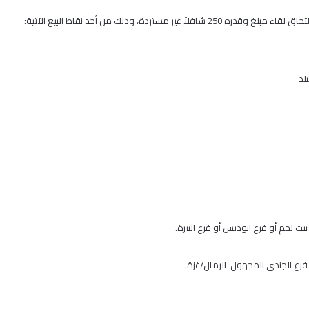
بلد
يت لحم أو فرع ابوديس أو فرع البيرة.
رع الجندي المجهول-الرمال/غزة.