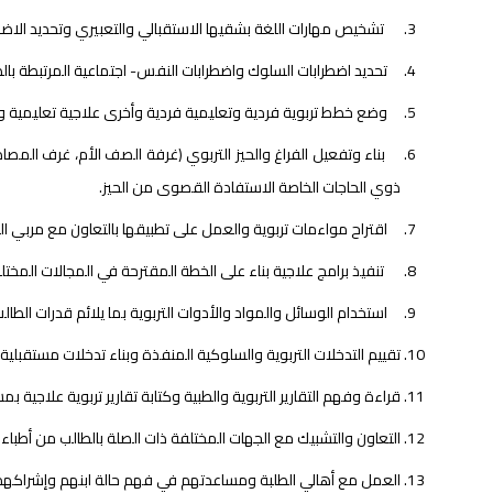
تشخيص مهارات اللغة بشقيها الاستقبالي والتعبيري وتحديد الاضطر
تحديد اضطرابات السلوك واضطرابات النفس- اجتماعية المرتبطة بالطل
وضع خطط تربوية فردية وتعليمية فردية وأخرى علاجية تعليمية و
بناء وتفعيل الفراغ والحيز التربوي (غرفة الصف الأم، غرف المصا
ذوي الحاجات الخاصة الاستفادة القصوى من الحيز.
اقتراح مواءمات تربوية والعمل على تطبيقها بالتعاون مع مربي 
تنفيذ برامج علاجية بناء على الخطة المقترحة في المجالات المختل
استخدام الوسائل والمواد والأدوات التربوية بما يلائم قدرات الطا
تقييم التدخلات التربوية والسلوكية المنفذة وبناء تدخلات مستقبلي
قراءة وفهم التقارير التربوية والطبية وكتابة تقارير تربوية علاجية 
التعاون والتشبيك مع الجهات المختلفة ذات الصلة بالطالب من أطبا
العمل مع أهالي الطلبة ومساعدتهم في فهم حالة ابنهم وإشراكهم 