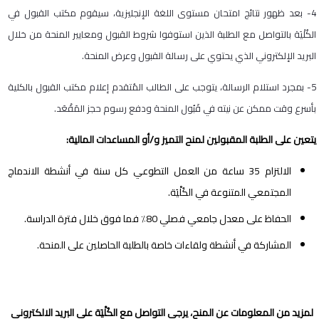
4- بعد ظهور نتائج امتحان مستوى اللغة الإنجليزية، سيقوم مكتب القبول في
الكُلْيَة بالتواصل مع الطلبة الذين استوفوا شروط القبول ومعايير المنحة من خلال
البريد الإلكتروني الذي يحتوي على رسالة القبول وعرض المنحة.
5- بمجرد استلام الرسالة، يتوجب على الطالب المُتقدم إعلام مكتب القبول بالكلية
بأسرع وقت ممكن عن نيته في قَبُول المنحة ودفع رسوم حجز المَقْعَد.
يتعين على الطلبة المقبولين لمنح التميز و/أو المساعدات المالية:
الالتزام 35 ساعة من العمل التطوعي كل سنة في أنشطة الاندماج
المجتمعي المتنوعة في الكُلْيَة.
الحفاظ على معدل جامعي فصلي 80٪ فما فوق خلال فترة الدراسة.
المشاركة في أنشطة ولقاءات خاصة بالطلبة الحاصلين على المنحة.
لمزيد من المعلومات عن المنح، يرجى التواصل مع الكُلْيَة على البريد الالكتروني