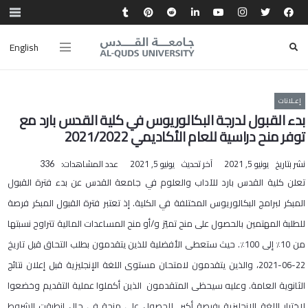
English
إعـلانات
بدء القبول لدرجة البكالوريوس في كلية القدس بارد مع
توفر منح دراسية للعام الأكاديمي 2021/2022
نشر بتاريخ
يونيو 5, 2021
آخر تحديث
يونيو 5, 2021
عدد المشاهدات:
336
تعلن كلية القدس بارد للآداب والعلوم في جامعة القدس عن بدء فترة القبول
المبكر لبرامج البكالوريوس المختلفة في الكلية. إذ تعتبر فترة القبول المبكر فرصة
للطلبة المهتمين بالحصول على منح تميّز و/أو منح المساعدات المالية تتراوح نسبتها
من 10٪ إلى 100٪. حيث ستعطى الأفضلية للذين يتقدمون بطلب التحاق قبل تاريخ
22
-06-2021، والذين يتقدمون لامتحان مستوى اللغة الإنجليزية قبل إعلان نتائج
الثانوية العامة. وعليه سيحظى المتقدمون الذين أكملوا عملية التقديم وخضعوا
لاختبار اللغة الإنجليزية بفرصة أكبر للحصول على منحة في حال انطبقت الشروط