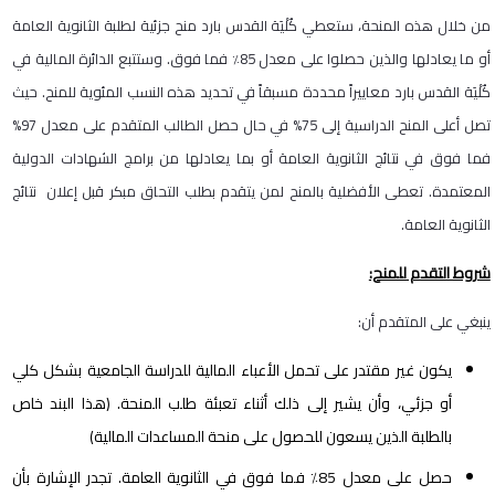
من خلال هذه المنحة، ستعطي كُلْيَة القدس بارد منح جزئية لطلبة الثانوية العامة
أو ما يعادلها والذين حصلوا على معدل 85٪ فما فوق. وستتبع الدائرة المالية في
كُلْيَة القدس بارد معاييراً محددة مسبقاً في تحديد هذه النسب المئوية للمنح. حيث
تصل أعلى المنح الدراسية إلى 75% في حال حصل الطالب المتقدم على معدل 97%
فما فوق في نتائج الثانوية العامة أو بما يعادلها من برامج الشهادات الدولية
المعتمدة. تعطى الأفضلية بالمنح لمن يتقدم بطلب التحاق مبكر قبل إعلان نتائج
الثانوية العامة.
شروط التقدم للمنح:
ينبغي على المتقدم أن:
يكون غير مقتدر على تحمل الأعباء المالية للدراسة الجامعية بشكل كلي
أو جزئي، وأن يشير إلى ذلك أثناء تعبئة طلب المنحة. (هذا البند خاص
بالطلبة الذين يسعون للحصول على منحة المساعدات المالية)
حصل على معدل 85٪ فما فوق في الثانوية العامة. تجدر الإشارة بأن