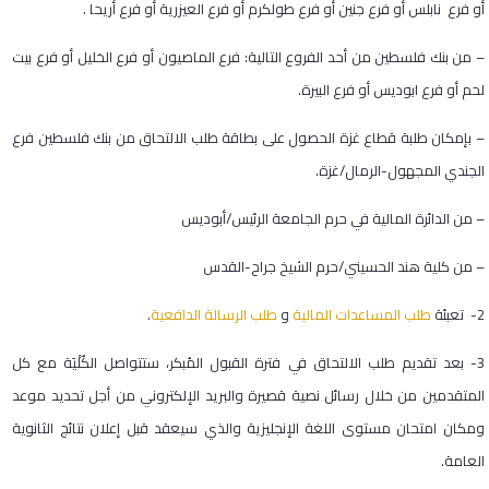
أو فرع نابلس أو فرع جنين أو فرع طولكرم أو فرع العيزرية أو فرع أريحا .
– من بنك فلسطين من أحد الفروع التالية: فرع الماصيون أو فرع الخليل أو فرع بيت
لحم أو فرع ابوديس أو فرع البيرة.
– بإمكان طلبة قطاع غزة الحصول على بطاقة طلب الالتحاق من بنك فلسطين فرع
الجندي المجهول-الرمال/غزة.
– من الدائرة المالية في حرم الجامعة الرئيس/أبوديس
– من كلية هند الحسيني/حرم الشيخ جراح-القدس
2- تعبئة
طلب المساعدات المالية
و
طلب الرسالة الدافعية
.
3- بعد تقديم طلب الالتحاق في فترة القبول المُبكر، ستتواصل الكُلْيَة مع كل
المتقدمين من خلال رسائل نصية قصيرة والبريد الإلكتروني من أجل تحديد موعد
ومكان امتحان مستوى اللغة الإنجليزية والذي سيعقد قبل إعلان نتائج الثانوية
العامة.