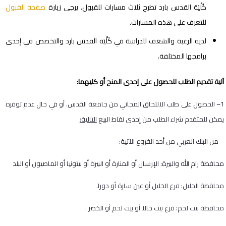
كُلْيَة القدس بارد تطرح ثلاث مسارات للقبول. يرجى زيارة
صفحة القبول
للتعرف على هذه المسارات.
لديه الرغبة والشغف للدراسة في كُلْيَة القدس بارد والتخصص في إحدى
برامجها المختلفة.
آلية تقديم الطلب للحصول على إحدى المنح أو كليهما:
1
– الحصول على طلب الالتحاق المجاني من جامعة القدس. أو في حال عدم توفره
يمكن للمتقدم شراء الطلب من إحدى نقاط البيع
التالية:
– من البنك العربي من أحد الفروع الآتية:
محافظة رام الله والبيرة: الإرسال أو المنارة أو البيرة أو بيتونيا أو الماصيون أو البلد
محافظة الخليل: فرع الخليل أو عين سارة أو دورا.
محافظة بيت لحم: فرع بيت جالا أو بيت لحم أو الخضر .