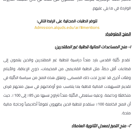
الواردة في ما يلي عليهم.
تتوفر الطلبات المجانية على الرابط التالي:
Admission.alquds.edu/ar/#mentions
المنح
المتوفر
ة
:
١- منح المساعدات المالية للطلبة غير المقتدرين:
تقدم كُلْيَة القدس بارد منحاً دراسية للطلبة غير المقتدرين والذين ينتمون إلى
قطاعات أقل حظاً، مثل الطلبة القاديمين من المخيمات، ذوي الإعاقة، والأيتام
وفئات أخرى قد تندرج تحت ذلك المسمى. وتنبثق هذه المنح من سياسة الكُلْيَة في
تقديم التسهيلات المالية للطلبة بما يتناسب مع أوضاعهم في سبيل منحهم فرص
متكافئة وداعمة. وعليه ستعطي الكُلْيَة منحاً تتراوح نسبها من 85٪ إلى 100٪. حيث
أن المنح الكاملة 100٪ ستقدم للطلبة الذين يظهرون تفوقاً أكاديمياً وحاجة مالية
ملحة.
٢- منح التميز (معدل الثانوية العامة):