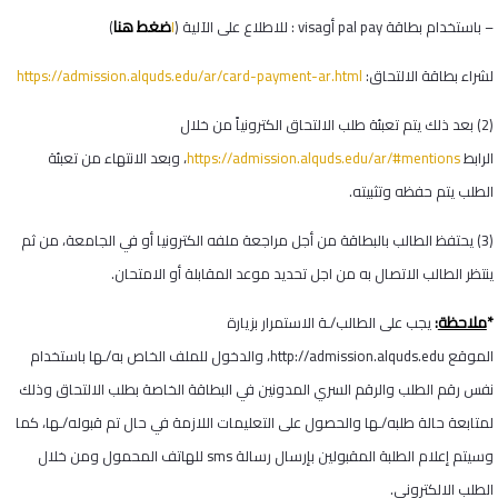
ضغط هنا
– باستخدام بطاقة
pal pay
أو
visa
: للاطلاع على الآلية (
ا
)
لشراء بطاقة الالتحاق:
https://admission.alquds.edu/ar/card-payment-ar.html
(2) بعد ذلك يتم تعبئة طلب الالتحاق الكترونياً من خلال
الرابط
https://admission.alquds.edu/ar/#mentions
، وبعد الانتهاء من تعبئة
الطلب يتم حفظه وتثبيته.
(3) يحتفظ الطالب بالبطاقة من أجل مراجعة ملفه الكترونيا أو في الجامعة، من ثم
ينتظر الطالب الاتصال به من اجل تحديد موعد المقابلة أو الامتحان.
*
ملاحظة
:
يجب على الطالب/ـة الاستمرار بزيارة
الموقع
http://admission.alquds.edu
، والدخول للملف الخاص به/ـها باستخدام
نفس رقم الطلب والرقم السري المدونين في البطاقة الخاصة بطلب الالتحاق وذلك
لمتابعة حالة طلبه/ـها والحصول على التعليمات اللازمة في حال تم قبوله/ـها، كما
وسيتم إعلام الطلبة المقبولين بإرسال رسالة
sms
للهاتف المحمول ومن خلال
الطلب الالكتروني.